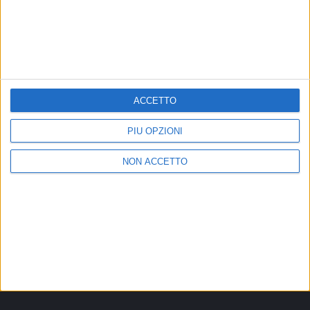
31 ott 2023
OVERDOSE D’AMORE WORLD TOUR
Zucchero cala il poker negli stadi italiani
Dopo l’annuncio di Bologna, Messina e Milano, Sugar
aggiunge un’altra data, stavolta a Udine. Radio Italia
solomusicaitaliana è radio ufficiale delle date italiane
della tournée
ACCETTO
di
Andrea Daz
PIÙ OPZIONI
NON ACCETTO
IN ONDA
Chi siamo
Contattaci
Privacy
Lavora con noi
Pubblicita'
Regolamenti