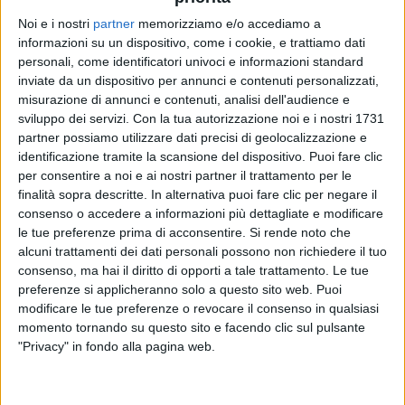
Noi e i nostri
partner
memorizziamo e/o accediamo a
informazioni su un dispositivo, come i cookie, e trattiamo dati
ZUCCHERO
personali, come identificatori univoci e informazioni standard
inviate da un dispositivo per annunci e contenuti personalizzati,
Baila 25th San Siro - Il Gran Finale
misurazione di annunci e contenuti, analisi dell'audience e
sviluppo dei servizi.
Con la tua autorizzazione noi e i nostri 1731
partner possiamo utilizzare dati precisi di geolocalizzazione e
identificazione tramite la scansione del dispositivo. Puoi fare clic
per consentire a noi e ai nostri partner il trattamento per le
finalità sopra descritte. In alternativa puoi fare clic per negare il
consenso o accedere a informazioni più dettagliate e modificare
le tue preferenze prima di acconsentire.
Si rende noto che
alcuni trattamenti dei dati personali possono non richiedere il tuo
consenso, ma hai il diritto di opporti a tale trattamento. Le tue
preferenze si applicheranno solo a questo sito web. Puoi
modificare le tue preferenze o revocare il consenso in qualsiasi
momento tornando su questo sito e facendo clic sul pulsante
"Privacy" in fondo alla pagina web.