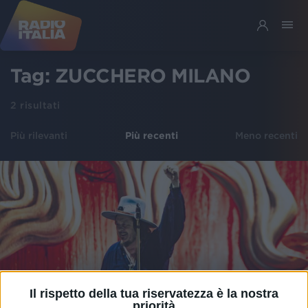
Tag:
ZUCCHERO MILANO
2
risultati
Più rilevanti
Più recenti
Meno recenti
Il rispetto della tua riservatezza è la nostra
priorità