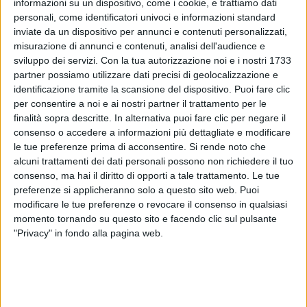
informazioni su un dispositivo, come i cookie, e trattiamo dati
personali, come identificatori univoci e informazioni standard
23 mag 2019
NEWS
inviate da un dispositivo per annunci e contenuti personalizzati,
misurazione di annunci e contenuti, analisi dell'audience e
Zucchero, Oro incenso & birra 30th
sviluppo dei servizi.
Con la tua autorizzazione noi e i nostri 1733
Anniversary: torna l'album dei record!
partner possiamo utilizzare dati precisi di geolocalizzazione e
identificazione tramite la scansione del dispositivo. Puoi fare clic
L'edizione speciale del disco di Sugar esce il 14
giugno, 30 anni dopo
per consentire a noi e ai nostri partner il trattamento per le
finalità sopra descritte. In alternativa puoi fare clic per negare il
consenso o accedere a informazioni più dettagliate e modificare
le tue preferenze prima di acconsentire.
Si rende noto che
alcuni trattamenti dei dati personali possono non richiedere il tuo
consenso, ma hai il diritto di opporti a tale trattamento. Le tue
preferenze si applicheranno solo a questo sito web. Puoi
modificare le tue preferenze o revocare il consenso in qualsiasi
momento tornando su questo sito e facendo clic sul pulsante
"Privacy" in fondo alla pagina web.