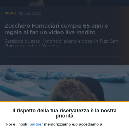
25 set 2020
NEWS
Zucchero Fornaciari compie 65 anni e
regala ai fan un video live inedito
Sarebbe questo il mondo: piano e voce in P.za San
Marco deserta a Venezia
Il rispetto della tua riservatezza è la nostra
priorità
Noi e i nostri
partner
memorizziamo e/o accediamo a