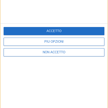
17 nov 2017
NEWS
Zucchero, Tour 2018 Wanted - Un’altra
storia in Italia: “Non mi fermo mai”
Ci ha raccontato del figlio Blue, di Sanremo e dei
ACCETTO
tempi di San Francisco
PIÙ OPZIONI
NON ACCETTO
Chi siamo
Contattaci
Privacy
Lavora con noi
Pubblicita'
Regolamenti
Mobile
Radio Italia Tv