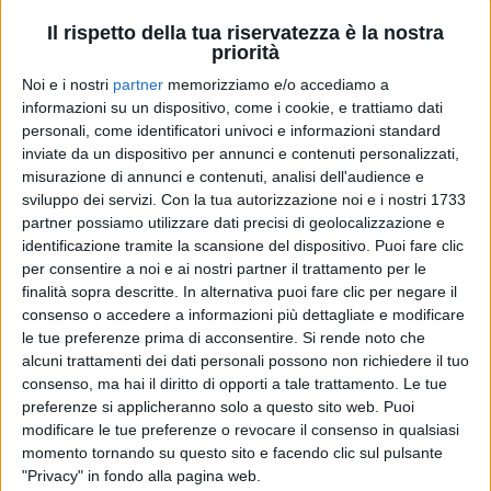
Il rispetto della tua riservatezza è la nostra
priorità
Noi e i nostri
partner
memorizziamo e/o accediamo a
10 giu 2023
AMORE E RADICI
informazioni su un dispositivo, come i cookie, e trattiamo dati
personali, come identificatori univoci e informazioni standard
Zucchero, un Diavolo in R.E. in concerto a
inviate da un dispositivo per annunci e contenuti personalizzati,
Campovolo: i video più belli
misurazione di annunci e contenuti, analisi dell'audience e
sviluppo dei servizi.
Con la tua autorizzazione noi e i nostri 1733
Inaugura alla grande la stagione della RCF Arena di
partner possiamo utilizzare dati precisi di geolocalizzazione e
Reggio Emilia: nemmeno la pioggia lo ferma. Sugar
torna "a casa" dopo 11 anni e regala una serata da
identificazione tramite la scansione del dispositivo. Puoi fare clic
ricordare: le canzoni, la sua terra, Salmo ospite,
per consentire a noi e ai nostri partner il trattamento per le
musicisti pazzeschi e tanto ancora. Rivivi le emozioni!
finalità sopra descritte. In alternativa puoi fare clic per negare il
consenso o accedere a informazioni più dettagliate e modificare
di
Andrea Daz
le tue preferenze prima di acconsentire.
Si rende noto che
alcuni trattamenti dei dati personali possono non richiedere il tuo
consenso, ma hai il diritto di opporti a tale trattamento. Le tue
preferenze si applicheranno solo a questo sito web. Puoi
modificare le tue preferenze o revocare il consenso in qualsiasi
momento tornando su questo sito e facendo clic sul pulsante
"Privacy" in fondo alla pagina web.