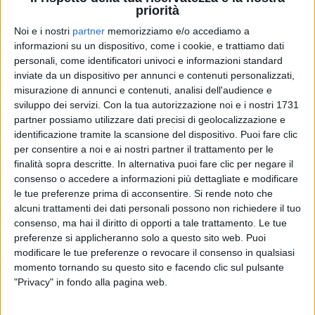
priorità
Noi e i nostri
partner
memorizziamo e/o accediamo a
informazioni su un dispositivo, come i cookie, e trattiamo dati
personali, come identificatori univoci e informazioni standard
13 lug 2020
NEWS
inviate da un dispositivo per annunci e contenuti personalizzati,
misurazione di annunci e contenuti, analisi dell'audience e
Tiromancino: il cinema, la boxe e gli
sviluppo dei servizi.
Con la tua autorizzazione noi e i nostri 1731
allenamenti con Noemi
partner possiamo utilizzare dati precisi di geolocalizzazione e
Ritirerà il premio “King of the horror”
identificazione tramite la scansione del dispositivo. Puoi fare clic
per consentire a noi e ai nostri partner il trattamento per le
finalità sopra descritte. In alternativa puoi fare clic per negare il
consenso o accedere a informazioni più dettagliate e modificare
le tue preferenze prima di acconsentire.
Si rende noto che
alcuni trattamenti dei dati personali possono non richiedere il tuo
consenso, ma hai il diritto di opporti a tale trattamento. Le tue
preferenze si applicheranno solo a questo sito web. Puoi
modificare le tue preferenze o revocare il consenso in qualsiasi
momento tornando su questo sito e facendo clic sul pulsante
Chi siamo
Contattaci
"Privacy" in fondo alla pagina web.
Privacy
Lavora con noi