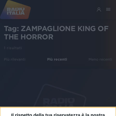
Tag:
ZAMPAGLIONE KING OF
THE HORROR
1
risultati
Più rilevanti
Più recenti
Meno recenti
Il rispetto della tua riservatezza è la nostra