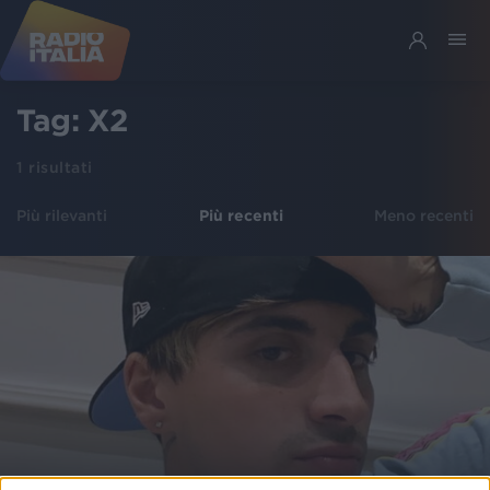
Tag:
X2
1
risultati
Più rilevanti
Più recenti
Meno recenti