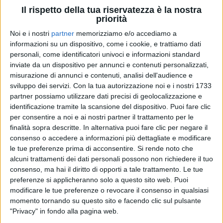
Il rispetto della tua riservatezza è la nostra
priorità
15 gen 2022
RE DELLE VENDITE
Noi e i nostri
partner
memorizziamo e/o accediamo a
informazioni su un dispositivo, come i cookie, e trattiamo dati
Sick Luke si prende tutto: è primo in
personali, come identificatori univoci e informazioni standard
classifica tra album, vinili e singoli
inviate da un dispositivo per annunci e contenuti personalizzati,
misurazione di annunci e contenuti, analisi dell'audience e
“X2”, il suo primo album, conquista le graduatorie di
sviluppo dei servizi.
Con la tua autorizzazione noi e i nostri 1733
vendita. Anche il podio delle canzoni più acquistate
è interamente occupato dal rapper, che sui social
partner possiamo utilizzare dati precisi di geolocalizzazione e
ringrazia e dice: “Non mi sarei mai aspettato tutto
identificazione tramite la scansione del dispositivo. Puoi fare clic
questo
per consentire a noi e ai nostri partner il trattamento per le
finalità sopra descritte. In alternativa puoi fare clic per negare il
di
Andrea Basso
consenso o accedere a informazioni più dettagliate e modificare
le tue preferenze prima di acconsentire.
Si rende noto che
alcuni trattamenti dei dati personali possono non richiedere il tuo
consenso, ma hai il diritto di opporti a tale trattamento. Le tue
preferenze si applicheranno solo a questo sito web. Puoi
modificare le tue preferenze o revocare il consenso in qualsiasi
momento tornando su questo sito e facendo clic sul pulsante
"Privacy" in fondo alla pagina web.