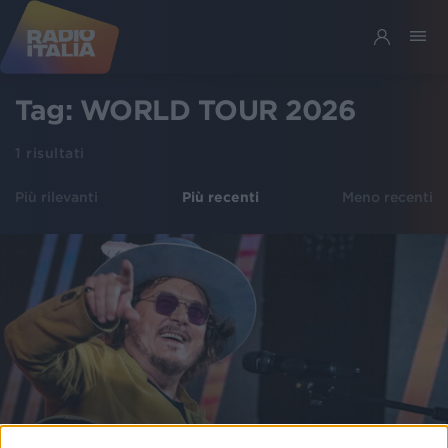
Tag:
WORLD TOUR 2026
1
risultati
Più rilevanti
Più recenti
Meno recenti