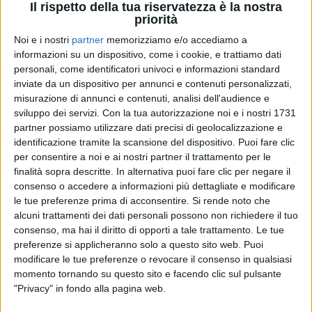
Il rispetto della tua riservatezza è la nostra
priorità
Noi e i nostri
partner
memorizziamo e/o accediamo a
19 mag 2025
"WORLD TOUR"
informazioni su un dispositivo, come i cookie, e trattiamo dati
personali, come identificatori univoci e informazioni standard
Zucchero annuncia tutte le date europee
inviate da un dispositivo per annunci e contenuti personalizzati,
per il 2026
misurazione di annunci e contenuti, analisi dell'audience e
L'artista ha svelato il calendario completo di tutte le
sviluppo dei servizi.
Con la tua autorizzazione noi e i nostri 1731
date europee del suo tour mondiale, che partirà dal
partner possiamo utilizzare dati precisi di geolocalizzazione e
Royal Albert Hall di Londra tra un anno
identificazione tramite la scansione del dispositivo. Puoi fare clic
per consentire a noi e ai nostri partner il trattamento per le
di
Cristina Camporese
finalità sopra descritte. In alternativa puoi fare clic per negare il
consenso o accedere a informazioni più dettagliate e modificare
le tue preferenze prima di acconsentire.
Si rende noto che
alcuni trattamenti dei dati personali possono non richiedere il tuo
consenso, ma hai il diritto di opporti a tale trattamento. Le tue
preferenze si applicheranno solo a questo sito web. Puoi
modificare le tue preferenze o revocare il consenso in qualsiasi
momento tornando su questo sito e facendo clic sul pulsante
"Privacy" in fondo alla pagina web.
Chi siamo
Contattaci