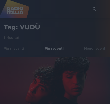
Tag:
VUDÙ
1
risultati
Più rilevanti
Più recenti
Meno recenti