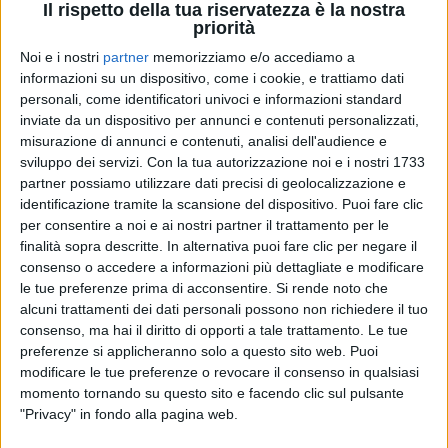
Il rispetto della tua riservatezza è la nostra
priorità
Noi e i nostri
partner
memorizziamo e/o accediamo a
22 mag 2025
DAL 23 MAGGIO SU RADIO ITALIA
informazioni su un dispositivo, come i cookie, e trattiamo dati
personali, come identificatori univoci e informazioni standard
Michele Bravi e Mida: tra musica e vudù,
inviate da un dispositivo per annunci e contenuti personalizzati,
con "Popolare" ci raccontano l'invisibile
misurazione di annunci e contenuti, analisi dell'audience e
La presentazione del nuovo singolo sui social è stata
sviluppo dei servizi.
Con la tua autorizzazione noi e i nostri 1733
accompagnata da una clip a cui hanno preso parte
partner possiamo utilizzare dati precisi di geolocalizzazione e
diverse personalità famose...
identificazione tramite la scansione del dispositivo. Puoi fare clic
per consentire a noi e ai nostri partner il trattamento per le
di
Maria Vittoria Pezzoni
finalità sopra descritte. In alternativa puoi fare clic per negare il
consenso o accedere a informazioni più dettagliate e modificare
le tue preferenze prima di acconsentire.
Si rende noto che
alcuni trattamenti dei dati personali possono non richiedere il tuo
consenso, ma hai il diritto di opporti a tale trattamento. Le tue
preferenze si applicheranno solo a questo sito web. Puoi
modificare le tue preferenze o revocare il consenso in qualsiasi
momento tornando su questo sito e facendo clic sul pulsante
"Privacy" in fondo alla pagina web.
Chi siamo
Contattaci