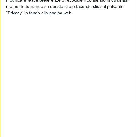
modificare le tue preferenze o revocare il consenso in qualsiasi
momento tornando su questo sito e facendo clic sul pulsante
VIDEO
"Privacy" in fondo alla pagina web.
Intervista a Carmen Consoli (06/10/2021)
17
FOTO