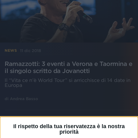
11 dic 2018
NEWS
Ramazzotti: 3 eventi a Verona e Taormina e
il singolo scritto da Jovanotti
Il “Vita ce n’è World Tour” si arricchisce di 14 date in
Europa
di
Andrea Basso
Il rispetto della tua riservatezza è la nostra
priorità