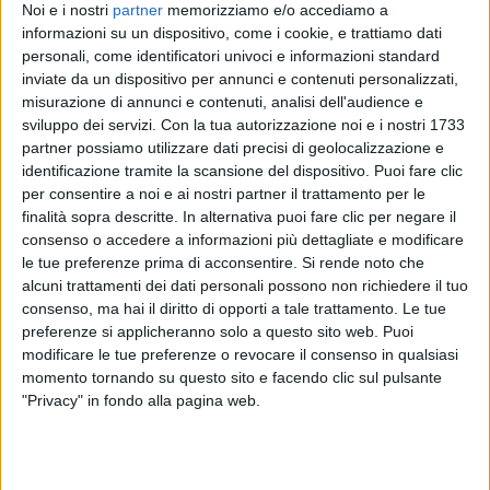
Noi e i nostri
partner
memorizziamo e/o accediamo a
informazioni su un dispositivo, come i cookie, e trattiamo dati
personali, come identificatori univoci e informazioni standard
inviate da un dispositivo per annunci e contenuti personalizzati,
misurazione di annunci e contenuti, analisi dell'audience e
sviluppo dei servizi.
Con la tua autorizzazione noi e i nostri 1733
partner possiamo utilizzare dati precisi di geolocalizzazione e
identificazione tramite la scansione del dispositivo. Puoi fare clic
per consentire a noi e ai nostri partner il trattamento per le
finalità sopra descritte. In alternativa puoi fare clic per negare il
consenso o accedere a informazioni più dettagliate e modificare
VIDEO
le tue preferenze prima di acconsentire.
Si rende noto che
alcuni trattamenti dei dati personali possono non richiedere il tuo
#atupertu con Eros Ramazzotti (Vita ce
consenso, ma hai il diritto di opporti a tale trattamento. Le tue
n'è)
preferenze si applicheranno solo a questo sito web. Puoi
modificare le tue preferenze o revocare il consenso in qualsiasi
momento tornando su questo sito e facendo clic sul pulsante
"Privacy" in fondo alla pagina web.