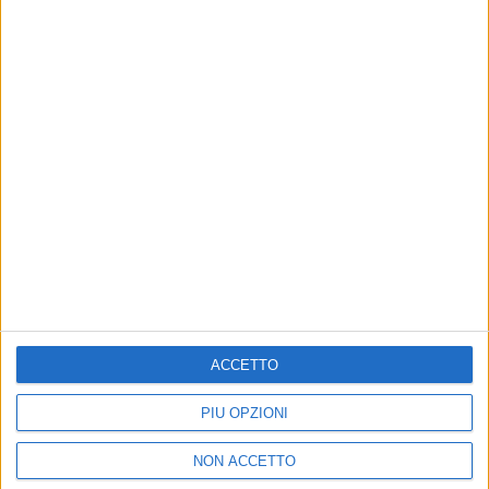
05 nov 2018
NEWS
Dal Messico alla Spagna: tutti cantano “Vita
ce n'è” di Eros Ramazzotti
Eros è volato a Madrid per "Hay Vida"
ACCETTO
di
Mara Bizzoco
PIÙ OPZIONI
NON ACCETTO