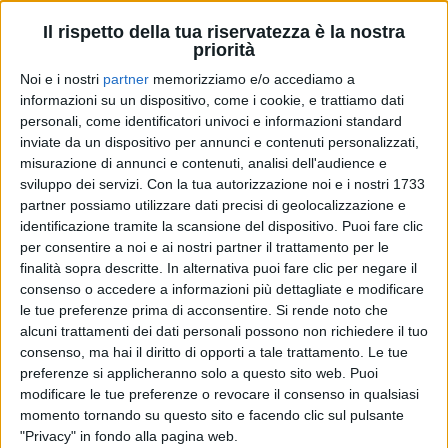
Il rispetto della tua riservatezza è la nostra
priorità
Noi e i nostri
partner
memorizziamo e/o accediamo a
informazioni su un dispositivo, come i cookie, e trattiamo dati
personali, come identificatori univoci e informazioni standard
inviate da un dispositivo per annunci e contenuti personalizzati,
misurazione di annunci e contenuti, analisi dell'audience e
sviluppo dei servizi.
Con la tua autorizzazione noi e i nostri 1733
partner possiamo utilizzare dati precisi di geolocalizzazione e
identificazione tramite la scansione del dispositivo. Puoi fare clic
per consentire a noi e ai nostri partner il trattamento per le
08 ago 2021
NUOVI PROGETTI
finalità sopra descritte. In alternativa puoi fare clic per negare il
consenso o accedere a informazioni più dettagliate e modificare
La Rappresentante di Lista: voce narrante al
le tue preferenze prima di acconsentire.
Si rende noto che
cinema e un libro in arrivo
alcuni trattamenti dei dati personali possono non richiedere il tuo
Proseguono i concerti in giro per l’Italia: scopri le
consenso, ma hai il diritto di opporti a tale trattamento. Le tue
prossime date!
preferenze si applicheranno solo a questo sito web. Puoi
modificare le tue preferenze o revocare il consenso in qualsiasi
di
Simone Bernardi
momento tornando su questo sito e facendo clic sul pulsante
"Privacy" in fondo alla pagina web.