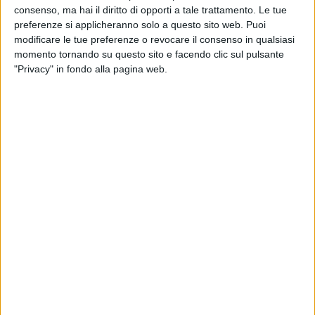
consenso, ma hai il diritto di opporti a tale trattamento. Le tue
preferenze si applicheranno solo a questo sito web. Puoi
modificare le tue preferenze o revocare il consenso in qualsiasi
19 lug 2016
NEWS
momento tornando su questo sito e facendo clic sul pulsante
"Privacy" in fondo alla pagina web.
Strage di Via d’Amelio, 24 anni senza Paolo
Borsellino: le iniziative
La corona di fiori, i convegni, uno spettacolo teatrale
e la fiaccolata
di
Redazione
Chi siamo
Contattaci