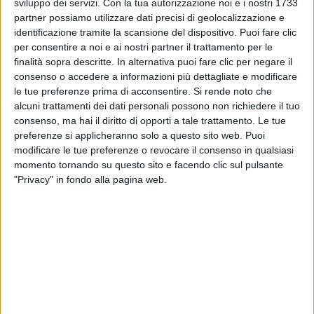
sviluppo dei servizi.
Con la tua autorizzazione noi e i nostri 1733
partner possiamo utilizzare dati precisi di geolocalizzazione e
identificazione tramite la scansione del dispositivo. Puoi fare clic
per consentire a noi e ai nostri partner il trattamento per le
finalità sopra descritte. In alternativa puoi fare clic per negare il
consenso o accedere a informazioni più dettagliate e modificare
le tue preferenze prima di acconsentire.
Si rende noto che
17 ott 2021
ELODIE
alcuni trattamenti dei dati personali possono non richiedere il tuo
consenso, ma hai il diritto di opporti a tale trattamento. Le tue
VERTIGINE
preferenze si applicheranno solo a questo sito web. Puoi
modificare le tue preferenze o revocare il consenso in qualsiasi
Disco Italia dal 18 al 24 Ottobre 2021
momento tornando su questo sito e facendo clic sul pulsante
"Privacy" in fondo alla pagina web.