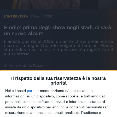
26 nov 2024
L'INTERVISTA
Elodie: prima degli show negli stadi, ci sarà
un nuovo album
L'artista guarda al 2025, un anno che si preannuncia
ricco di impegni. Quando volgerà al termine, Elodie
si prenderà una pausa per pensare ai progetti futuri
e a se stessa
di
Maria Vittoria Pezzoni
Il rispetto della tua riservatezza è la nostra
priorità
Noi e i nostri
partner
memorizziamo e/o accediamo a
informazioni su un dispositivo, come i cookie, e trattiamo dati
personali, come identificatori univoci e informazioni standard
inviate da un dispositivo per annunci e contenuti personalizzati,
misurazione di annunci e contenuti, analisi dell'audience e