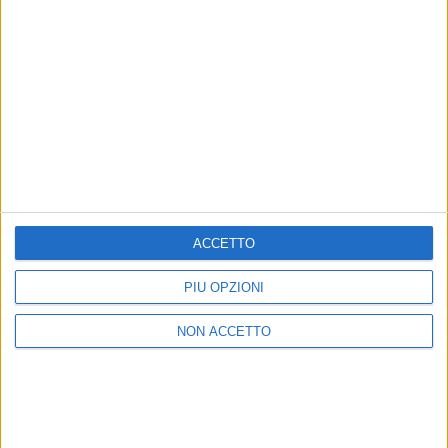
VENEZIA 79
INTERVISTE (31/08/2022)
ACCETTO
Chi siamo
Contattaci
PIÙ OPZIONI
Privacy
Lavora con noi
NON ACCETTO
Pubblicita'
Regolamenti
Mobile
Radio Italia Tv
Codice etico
Riservatezza
SEGUICI