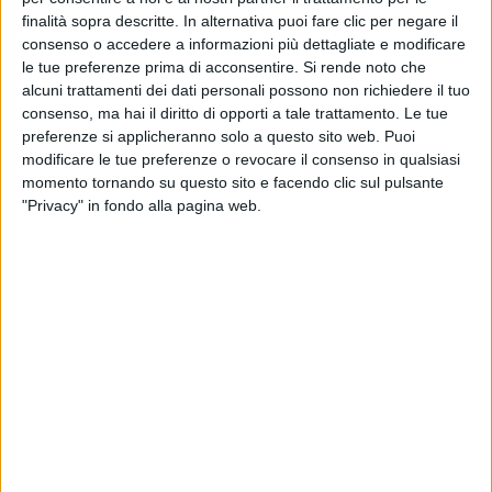
finalità sopra descritte. In alternativa puoi fare clic per negare il
consenso o accedere a informazioni più dettagliate e modificare
VIDEO
le tue preferenze prima di acconsentire.
Si rende noto che
Intervista a Sigourney Weaver e Quintessa
alcuni trattamenti dei dati personali possono non richiedere il tuo
Swindell (Master Gardner)
consenso, ma hai il diritto di opporti a tale trattamento. Le tue
preferenze si applicheranno solo a questo sito web. Puoi
modificare le tue preferenze o revocare il consenso in qualsiasi
momento tornando su questo sito e facendo clic sul pulsante
"Privacy" in fondo alla pagina web.
5
FOTO