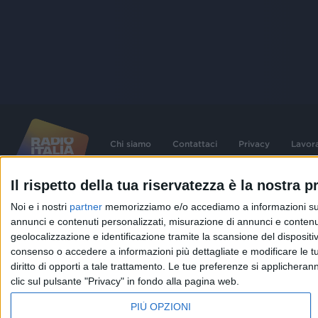
Chi siamo
Contattaci
Privacy
Lavor
Il rispetto della tua riservatezza è la nostra pr
©
2026
RADIO ITALIA S.p.A. P.IVA 06832230152 | Tutti i diritti riservati. Per le
Noi e i nostri
partner
memorizziamo e/o accediamo a informazioni su un 
contenute nel sito sono stati assolti gli obblighi derivanti dalla normativa dei diritt
connessi.
annunci e contenuti personalizzati, misurazione di annunci e contenuti
Capitale Sociale € 580.000,00 interamente versato. Iscr. Reg. Imprese Milano - C
geolocalizzazione e identificazione tramite la scansione del dispositivo.
06832230152. Iscritta al R.E.A. di Milano al n° 1125258. Testata giornalistica Reg
1987.
consenso o accedere a informazioni più dettagliate e modificare le t
diritto di opporti a tale trattamento. Le tue preferenze si applicher
clic sul pulsante "Privacy" in fondo alla pagina web.
PIÙ OPZIONI
IN ONDA