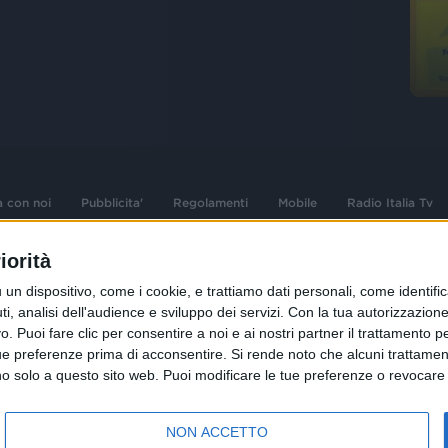
a con noi
Pubblicita'
Regolamenti
Mobile
Radio Italia Tv
iorità
 opere dell'ingegno
Sede Amministrativa: Viale Europa 49, 20
dispositivo, come i cookie, e trattiamo dati personali, come identifica
i d'autore e dei diritti
02 25444220
, analisi dell'audience e sviluppo dei servizi.
Con la tua autorizzazione 
.F. e n° iscrizione
 Puoi fare clic per consentire a noi e ai nostri partner il trattamento per 
Sede Legale: Via Savona 97, 20144 Milano
istrata n°286 - 3 Aprile
ue preferenze prima di acconsentire.
Si rende noto che alcuni trattament
anno solo a questo sito web. Puoi modificare le tue preferenze o revoca
NON ACCETTO
R