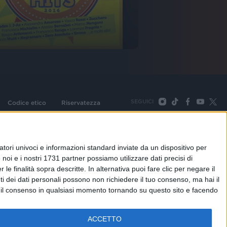
SEGUICI
Codice etico
Riservatezza
093 Cologno Monzese (Mi) |Tel. +39 02 254441 | Fax +39
TORNA SU
tori univoci e informazioni standard inviate da un dispositivo per
noi e i nostri 1731 partner possiamo utilizzare dati precisi di
le finalità sopra descritte. In alternativa puoi fare clic per negare il
i dei dati personali possono non richiedere il tuo consenso, ma hai il
re il consenso in qualsiasi momento tornando su questo sito e facendo
ACCETTO
adioitalia
Webradio
Radioitalia TV
Radio Italia Live