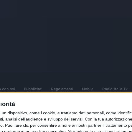
a con noi
Pubblicita'
Regolamenti
Mobile
Radio Italia Tv
iorità
 opere dell'ingegno
Sede Amministrativa: Viale Europa 49, 20
dispositivo, come i cookie, e trattiamo dati personali, come identifica
i d'autore e dei diritti
02 25444220
, analisi dell'audience e sviluppo dei servizi.
Con la tua autorizzazione 
 Puoi fare clic per consentire a noi e ai nostri partner il trattamento per 
.F. e n° iscrizione
Sede Legale: Via Savona 97, 20144 Milano
istrata n°286 - 3 Aprile
ue preferenze prima di acconsentire.
Si rende noto che alcuni trattament