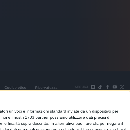
SEGUICI
Codice etico
Riservatezza
093 Cologno Monzese (Mi) |Tel. +39 02 254441 | Fax +39
TORNA SU
tori univoci e informazioni standard inviate da un dispositivo per
noi e i nostri 1733 partner possiamo utilizzare dati precisi di
le finalità sopra descritte. In alternativa puoi fare clic per negare il
i dei dati personali possono non richiedere il tuo consenso, ma hai il