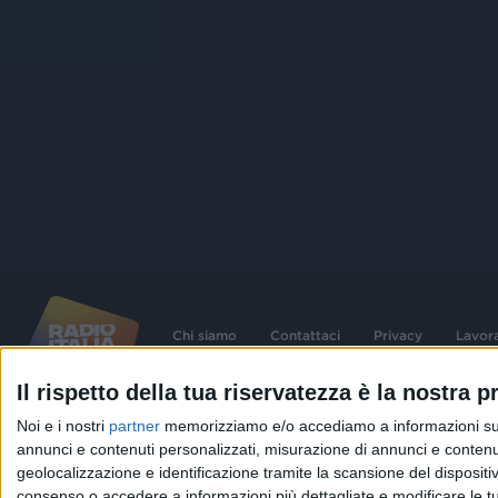
Chi siamo
Contattaci
Privacy
Lavor
Il rispetto della tua riservatezza è la nostra pr
©
2026
RADIO ITALIA S.p.A. P.IVA 06832230152 | Tutti i diritti riservati. Per le
Noi e i nostri
partner
memorizziamo e/o accediamo a informazioni su un 
contenute nel sito sono stati assolti gli obblighi derivanti dalla normativa dei diritt
connessi.
annunci e contenuti personalizzati, misurazione di annunci e contenuti
geolocalizzazione e identificazione tramite la scansione del dispositivo.
Capitale Sociale € 580.000,00 interamente versato. Iscr. Reg. Imprese Milano - C
06832230152. Iscritta al R.E.A. di Milano al n° 1125258. Testata giornalistica Reg
consenso o accedere a informazioni più dettagliate e modificare le t