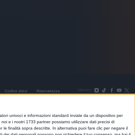
SEGUICI
Codice etico
Riservatezza
093 Cologno Monzese (Mi) |Tel. +39 02 254441 | Fax +39
TORNA SU
tori univoci e informazioni standard inviate da un dispositivo per
noi e i nostri 1733 partner possiamo utilizzare dati precisi di
le finalità sopra descritte. In alternativa puoi fare clic per negare il
i dei dati personali possono non richiedere il tuo consenso, ma hai il