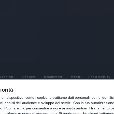
a con noi
Pubblicita'
Regolamenti
Mobile
Radio Italia Tv
iorità
 opere dell'ingegno
Sede Amministrativa: Viale Europa 49, 20
dispositivo, come i cookie, e trattiamo dati personali, come identifica
i d'autore e dei diritti
02 25444220
, analisi dell'audience e sviluppo dei servizi.
Con la tua autorizzazione 
 Puoi fare clic per consentire a noi e ai nostri partner il trattamento per 
.F. e n° iscrizione
Sede Legale: Via Savona 97, 20144 Milano
istrata n°286 - 3 Aprile
ue preferenze prima di acconsentire.
Si rende noto che alcuni trattament