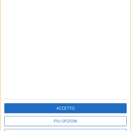
26 giu 2019
NEWS
Intitolare una via o una piazza a Vasco
Rossi: l'idea di Pau dei Negrita
Il Blasco ha appena raggiunto 1 milione di follower
su Instagram
ACCETTO
PIÙ OPZIONI