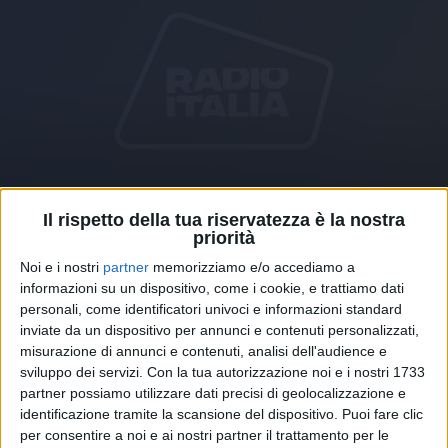
Il rispetto della tua riservatezza è la nostra
14 ott 2020
NEWS
priorità
Noi e i nostri
partner
memorizziamo e/o accediamo a
Vasco Rossi, aria di news: “Grandi novità!
informazioni su un dispositivo, come i cookie, e trattiamo dati
Sono a Milano per fare...”
personali, come identificatori univoci e informazioni standard
Il rocker di Zocca inaugura così la “Milano Vasco
inviate da un dispositivo per annunci e contenuti personalizzati,
Week” su Instagram
misurazione di annunci e contenuti, analisi dell'audience e
sviluppo dei servizi.
Con la tua autorizzazione noi e i nostri 1733
partner possiamo utilizzare dati precisi di geolocalizzazione e
identificazione tramite la scansione del dispositivo. Puoi fare clic
per consentire a noi e ai nostri partner il trattamento per le