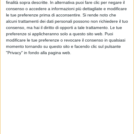
finalità sopra descritte. In alternativa puoi fare clic per negare il
consenso o accedere a informazioni più dettagliate e modificare
le tue preferenze prima di acconsentire.
Si rende noto che
alcuni trattamenti dei dati personali possono non richiedere il tuo
consenso, ma hai il diritto di opporti a tale trattamento. Le tue
preferenze si applicheranno solo a questo sito web. Puoi
modificare le tue preferenze o revocare il consenso in qualsiasi
momento tornando su questo sito e facendo clic sul pulsante
"Privacy" in fondo alla pagina web.
10 lug 2020
NEWS
Vasco Rossi, il primo San Siro non si scorda
mai: “30 anni fa fu pazzesco”
“Dal 10 luglio 1990 ho fatto 29 live a San Siro e
l’avete sempre riempito”