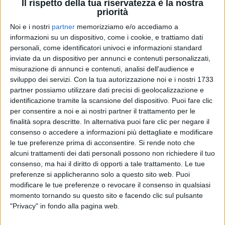
Il rispetto della tua riservatezza è la nostra
priorità
Noi e i nostri
partner
memorizziamo e/o accediamo a
30 giu 2021
NUOVA USCITA
informazioni su un dispositivo, come i cookie, e trattiamo dati
personali, come identificatori univoci e informazioni standard
Fred De Palma svela la copertina e la
inviate da un dispositivo per annunci e contenuti personalizzati,
tracklist di Unico
misurazione di annunci e contenuti, analisi dell'audience e
sviluppo dei servizi.
Con la tua autorizzazione noi e i nostri 1733
L'album contiene collaborazioni con Guè Pequeno,
Boomdabash e altri
partner possiamo utilizzare dati precisi di geolocalizzazione e
identificazione tramite la scansione del dispositivo. Puoi fare clic
di
Mara Bizzoco
per consentire a noi e ai nostri partner il trattamento per le
finalità sopra descritte. In alternativa puoi fare clic per negare il
consenso o accedere a informazioni più dettagliate e modificare
le tue preferenze prima di acconsentire.
Si rende noto che
alcuni trattamenti dei dati personali possono non richiedere il tuo
consenso, ma hai il diritto di opporti a tale trattamento. Le tue
preferenze si applicheranno solo a questo sito web. Puoi
modificare le tue preferenze o revocare il consenso in qualsiasi
momento tornando su questo sito e facendo clic sul pulsante
"Privacy" in fondo alla pagina web.
Chi siamo
Contattaci