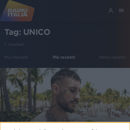
Tag:
UNICO
1
risultati
Più rilevanti
Più recenti
Meno recenti