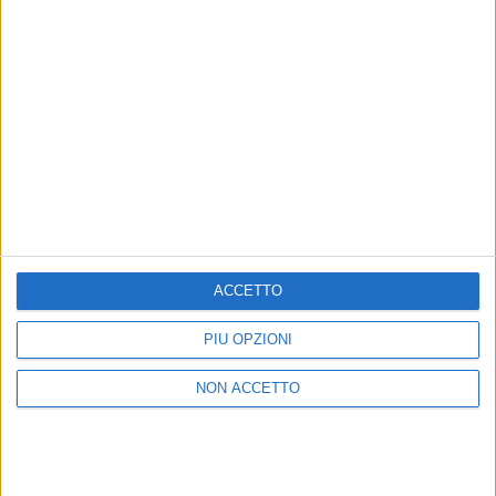
16 giu 2018
NEWS
Tutta la poesia di Elisa a RADIO ITALIA
LIVE - IL CONCERTO 2018
ACCETTO
Dal primo successo con “Luce” alla dedica speciale
in “A modo tuo”
PIÙ OPZIONI
di
Redazione
NON ACCETTO