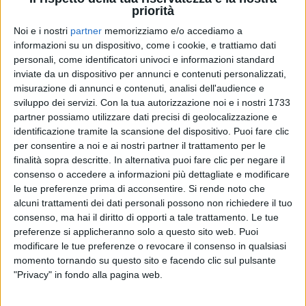
priorità
Noi e i nostri
partner
memorizziamo e/o accediamo a
informazioni su un dispositivo, come i cookie, e trattiamo dati
15 mag 2026
DAL VIVO A MILANO
personali, come identificatori univoci e informazioni standard
inviate da un dispositivo per annunci e contenuti personalizzati,
Elisa: “Amore è”… Piazza Duomo che canta
misurazione di annunci e contenuti, analisi dell'audience e
con lei a RILIVE!
sviluppo dei servizi.
Con la tua autorizzazione noi e i nostri 1733
È lei la prima donna a salire sul palco di RADIO
partner possiamo utilizzare dati precisi di geolocalizzazione e
ITALIA LIVE - IL CONCERTO 2026: a Milano, porta il
identificazione tramite la scansione del dispositivo. Puoi fare clic
nuovissimo singolo e due intramontabili successi
per consentire a noi e ai nostri partner il trattamento per le
finalità sopra descritte. In alternativa puoi fare clic per negare il
di
Andrea Basso
consenso o accedere a informazioni più dettagliate e modificare
le tue preferenze prima di acconsentire.
Si rende noto che
alcuni trattamenti dei dati personali possono non richiedere il tuo
consenso, ma hai il diritto di opporti a tale trattamento. Le tue
preferenze si applicheranno solo a questo sito web. Puoi
modificare le tue preferenze o revocare il consenso in qualsiasi
momento tornando su questo sito e facendo clic sul pulsante
"Privacy" in fondo alla pagina web.