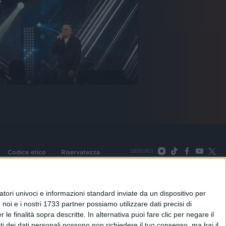
SEGUICI
Codice etico
Riservatezza
093 Cologno Monzese (Mi) |Tel. +39 02 254441 | Fax +39
TORNA SU
tori univoci e informazioni standard inviate da un dispositivo per
noi e i nostri 1733 partner possiamo utilizzare dati precisi di
le finalità sopra descritte. In alternativa puoi fare clic per negare il
i dei dati personali possono non richiedere il tuo consenso, ma hai il