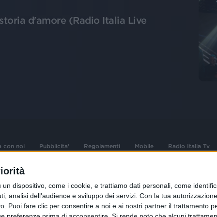
storia d'amore (Radio Italia Live
a con noi
Pubblicita'
Regolamenti
Mobile
Radio Italia Tv
iorità
 opere dell'ingegno
Sede Amministrativa: Viale Europa 49, 20
dispositivo, come i cookie, e trattiamo dati personali, come identifica
i d'autore e dei diritti
02 25444220
, analisi dell'audience e sviluppo dei servizi.
Con la tua autorizzazione 
 Puoi fare clic per consentire a noi e ai nostri partner il trattamento per 
.F. e n° iscrizione
Sede Legale: Via Savona 97, 20144 Milano
istrata n°286 - 3 Aprile
ue preferenze prima di acconsentire.
Si rende noto che alcuni trattament