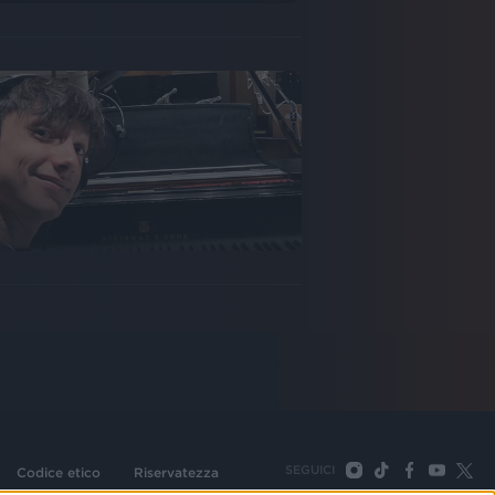
SEGUICI
Codice etico
Riservatezza