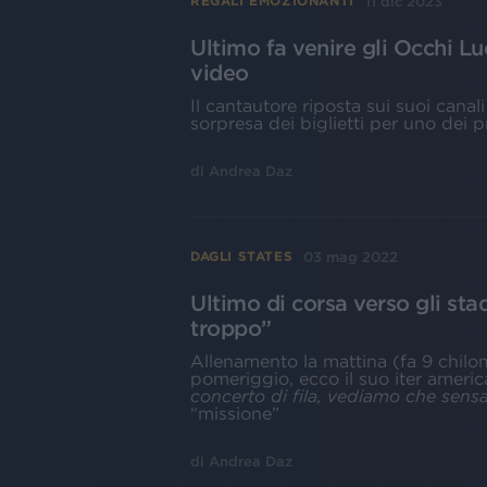
11 dic 2023
REGALI EMOZIONANTI
Ultimo fa venire gli Occhi Lu
video
Il cantautore riposta sui suoi canal
sorpresa dei biglietti per uno dei
di
Andrea Daz
03 mag 2022
DAGLI STATES
Ultimo di corsa verso gli st
troppo”
Allenamento la mattina (fa 9 chilome
pomeriggio, ecco il suo iter americ
concerto di fila, vediamo che sensa
“missione”
di
Andrea Daz