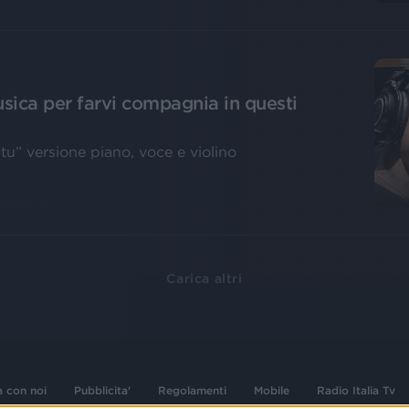
usica per farvi compagnia in questi
 tu” versione piano, voce e violino
Carica altri
a con noi
Pubblicita'
Regolamenti
Mobile
Radio Italia Tv