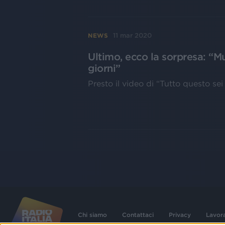
11 mar 2020
NEWS
Ultimo, ecco la sorpresa: “M
giorni”
Presto il video di “Tutto questo sei
Chi siamo
Contattaci
Privacy
Lavor