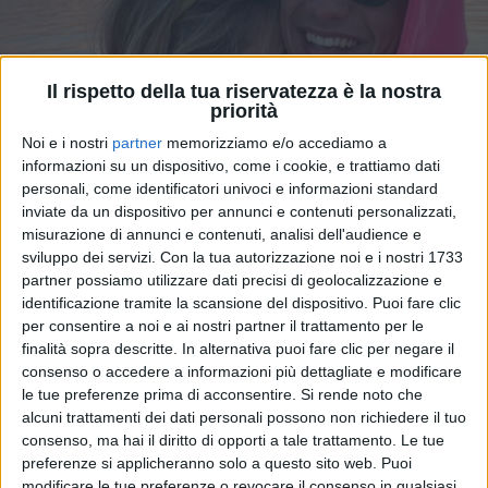
Il rispetto della tua riservatezza è la nostra
priorità
Noi e i nostri
partner
memorizziamo e/o accediamo a
informazioni su un dispositivo, come i cookie, e trattiamo dati
personali, come identificatori univoci e informazioni standard
26 apr 2021
NEWS
inviate da un dispositivo per annunci e contenuti personalizzati,
misurazione di annunci e contenuti, analisi dell'audience e
Ultimo abbraccia la fidanzata e le dedica un
sviluppo dei servizi.
Con la tua autorizzazione noi e i nostri 1733
verso di “Buongiorno vita”
partner possiamo utilizzare dati precisi di geolocalizzazione e
identificazione tramite la scansione del dispositivo. Puoi fare clic
Reduce dal concerto al Colosseo, è volato al sole del
Messico con lei
per consentire a noi e ai nostri partner il trattamento per le
finalità sopra descritte. In alternativa puoi fare clic per negare il
consenso o accedere a informazioni più dettagliate e modificare
di
Andrea Daz
le tue preferenze prima di acconsentire.
Si rende noto che
alcuni trattamenti dei dati personali possono non richiedere il tuo
consenso, ma hai il diritto di opporti a tale trattamento. Le tue
preferenze si applicheranno solo a questo sito web. Puoi
modificare le tue preferenze o revocare il consenso in qualsiasi