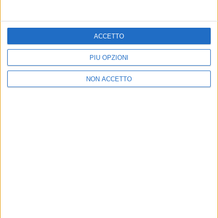
ACCETTO
PIÙ OPZIONI
NON ACCETTO
03 nov 2019
NEWS
Ultimo fa sognare i fan con 3 parole:
“Nuovo singolo, dicembre”
L'annuncio raccoglie oltre 430mila like tra Instagram,
Facebook e Twitter