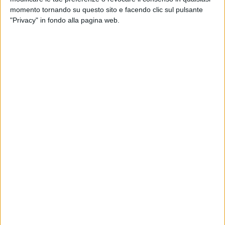
momento tornando su questo sito e facendo clic sul pulsante
"Privacy" in fondo alla pagina web.
21 dic 2019
NEWS
Tiziano Ferro e Ultimo dominano le
classifiche italiane
Accetto miracoli è primo tra gli album, Tutto questo
sei tu fra i singoli