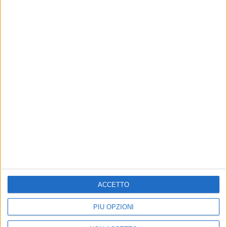
13 feb 2019
NEWS
Antonello Venditti prende in giro Ultimo:
“Ormai ti chiami Secondo”
I video della serata insieme a tifare Roma e a cantare
di
Andrea Daz
ACCETTO
PIÙ OPZIONI