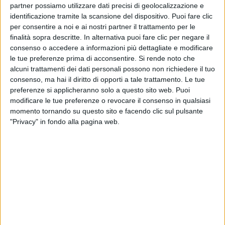
partner possiamo utilizzare dati precisi di geolocalizzazione e
identificazione tramite la scansione del dispositivo. Puoi fare clic
per consentire a noi e ai nostri partner il trattamento per le
finalità sopra descritte. In alternativa puoi fare clic per negare il
22 feb 2019
NEWS
consenso o accedere a informazioni più dettagliate e modificare
le tue preferenze prima di acconsentire.
Si rende noto che
Ultimo, testo e video di “Fateme cantà”.
alcuni trattamenti dei dati personali possono non richiedere il tuo
Nella clip anche Venditti
consenso, ma hai il diritto di opporti a tale trattamento. Le tue
Lui su Instagram: “È la canzone più vera che abbia
preferenze si applicheranno solo a questo sito web. Puoi
mai scritto”
modificare le tue preferenze o revocare il consenso in qualsiasi
momento tornando su questo sito e facendo clic sul pulsante
di
Andrea Daz
"Privacy" in fondo alla pagina web.