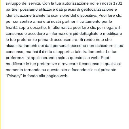
sviluppo dei servizi.
Con la tua autorizzazione noi e i nostri 1731
partner possiamo utilizzare dati precisi di geolocalizzazione e
identificazione tramite la scansione del dispositivo. Puoi fare clic
per consentire a noi e ai nostri partner il trattamento per le
finalità sopra descritte. In alternativa puoi fare clic per negare il
consenso o accedere a informazioni più dettagliate e modificare
le tue preferenze prima di acconsentire.
Si rende noto che
alcuni trattamenti dei dati personali possono non richiedere il tuo
consenso, ma hai il diritto di opporti a tale trattamento. Le tue
preferenze si applicheranno solo a questo sito web. Puoi
modificare le tue preferenze o revocare il consenso in qualsiasi
momento tornando su questo sito e facendo clic sul pulsante
"Privacy" in fondo alla pagina web.
01 ott 2022
“DOVEVAMO INCONTRARCI PRIMA O POI”
Gianna Nannini e Ultimo: una foto, due
grandi artisti insieme a Londra
La rocker, che da tempo vive nella capitale inglese,
sta preparando i suoi prossimi concerti in teatro. Il
cantautore romano, invece, l’ha scelta per scrivere il
nuovo disco