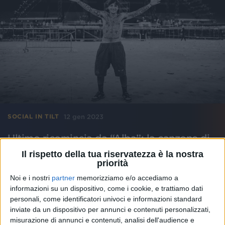
12 gen 2023
SOCIAL IN TILT
Ultimo ricomincia da “Alba”: la canzone di
Sanremo dà il titolo al nuovo album
Il rispetto della tua riservatezza è la nostra
priorità
Ecco l’annuncio che tutti i fan stavano aspettando. Il
disco uscirà il 17 febbraio, c'è attesa per la tracklist
Noi e i nostri
partner
memorizziamo e/o accediamo a
con i brani nuovi
informazioni su un dispositivo, come i cookie, e trattiamo dati
personali, come identificatori univoci e informazioni standard
di
Andrea Daz
inviate da un dispositivo per annunci e contenuti personalizzati,
misurazione di annunci e contenuti, analisi dell'audience e