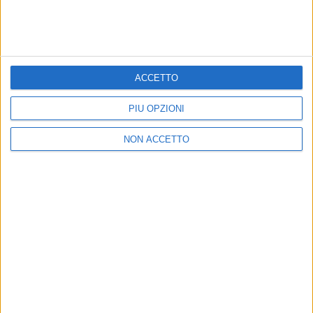
Ultimo sempre al lavoro sul quarto album:
“Scrivo e suono come un pazzo”
Lontano dalla sua Jacqueline, scrive: “Mi sono
isolato, sperando migliori qualcosa”
ACCETTO
di
Andrea Basso
PIÙ OPZIONI
NON ACCETTO