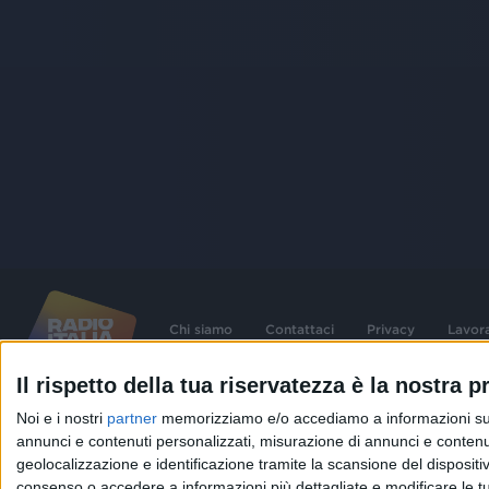
Chi siamo
Contattaci
Privacy
Lavor
Il rispetto della tua riservatezza è la nostra pr
©
2026
RADIO ITALIA S.p.A. P.IVA 06832230152 | Tutti i diritti riservati. Per le
Noi e i nostri
partner
memorizziamo e/o accediamo a informazioni su un 
contenute nel sito sono stati assolti gli obblighi derivanti dalla normativa dei diritt
connessi.
annunci e contenuti personalizzati, misurazione di annunci e contenuti
geolocalizzazione e identificazione tramite la scansione del dispositivo.
Capitale Sociale € 580.000,00 interamente versato. Iscr. Reg. Imprese Milano - C
06832230152. Iscritta al R.E.A. di Milano al n° 1125258. Testata giornalistica Reg
consenso o accedere a informazioni più dettagliate e modificare le t