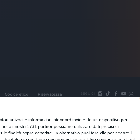
SEGUICI
Codice etico
Riservatezza
093 Cologno Monzese (Mi) |Tel. +39 02 254441 | Fax +39
TORNA SU
tori univoci e informazioni standard inviate da un dispositivo per
noi e i nostri 1731 partner possiamo utilizzare dati precisi di
le finalità sopra descritte. In alternativa puoi fare clic per negare il
i dei dati personali possono non richiedere il tuo consenso, ma hai il