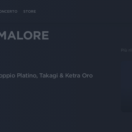
 CONCERTO
STORE
 MALORE
Più r
Doppio Platino, Takagi & Ketra Oro