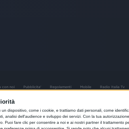
a con noi
Pubblicita'
Regolamenti
Mobile
Radio Italia Tv
iorità
 opere dell'ingegno
Sede Amministrativa: Viale Europa 49, 20
dispositivo, come i cookie, e trattiamo dati personali, come identifica
i d'autore e dei diritti
02 25444220
, analisi dell'audience e sviluppo dei servizi.
Con la tua autorizzazione 
 Puoi fare clic per consentire a noi e ai nostri partner il trattamento per 
.F. e n° iscrizione
Sede Legale: Via Savona 97, 20144 Milano
istrata n°286 - 3 Aprile
ue preferenze prima di acconsentire.
Si rende noto che alcuni trattament