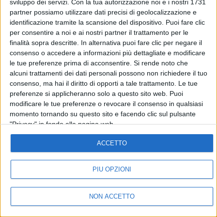
sviluppo dei servizi.
Con la tua autorizzazione noi e i nostri 1731
partner possiamo utilizzare dati precisi di geolocalizzazione e
identificazione tramite la scansione del dispositivo. Puoi fare clic
04 mag 2021
NEWS
per consentire a noi e ai nostri partner il trattamento per le
finalità sopra descritte. In alternativa puoi fare clic per negare il
Tiziano Ferro: sesto Disco di Platino per Il
consenso o accedere a informazioni più dettagliate e modificare
mestiere della vita
le tue preferenze prima di acconsentire.
Si rende noto che
alcuni trattamenti dei dati personali possono non richiedere il tuo
A Ultimo va il quinto Platino per Peter Pan. Tutte le
consenso, ma hai il diritto di opporti a tale trattamento. Le tue
altre certificazioni!
preferenze si applicheranno solo a questo sito web. Puoi
modificare le tue preferenze o revocare il consenso in qualsiasi
di
Mara Bizzoco
momento tornando su questo sito e facendo clic sul pulsante
"Privacy" in fondo alla pagina web.
ACCETTO
PIÙ OPZIONI
NON ACCETTO
IN ONDA
Chi siamo
Contattaci