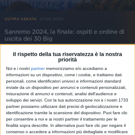
10 feb 2024
ULTIMA SERATA
Sanremo 2024, la finale: ospiti e ordine di
uscita dei 30 Big
Amadeus e Fiorello commentano la serata delle
cover e si preparano a fare coppia ancora nella
Il rispetto della tua riservatezza è la nostra
finalissima: ecco le ultime novità e le loro
priorità
dichiarazioni
Noi e i nostri
partner
memorizziamo e/o accediamo a
informazioni su un dispositivo, come i cookie, e trattiamo dati
di
Andrea Basso
personali, come identificatori univoci e informazioni standard
inviate da un dispositivo per annunci e contenuti personalizzati,
misurazione di annunci e contenuti, analisi dell'audience e
sviluppo dei servizi.
Con la tua autorizzazione noi e i nostri 1733
partner possiamo utilizzare dati precisi di geolocalizzazione e
identificazione tramite la scansione del dispositivo. Puoi fare clic
per consentire a noi e ai nostri partner il trattamento per le
finalità sopra descritte. In alternativa puoi fare clic per negare il
consenso o accedere a informazioni più dettagliate e modificare