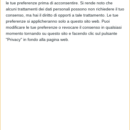
le tue preferenze prima di acconsentire.
Si rende noto che
alcuni trattamenti dei dati personali possono non richiedere il tuo
consenso, ma hai il diritto di opporti a tale trattamento. Le tue
preferenze si applicheranno solo a questo sito web. Puoi
modificare le tue preferenze o revocare il consenso in qualsiasi
momento tornando su questo sito e facendo clic sul pulsante
"Privacy" in fondo alla pagina web.
04 feb 2023
COSA ACCADE OGNI SERA
Sanremo al via: l’incoraggiamento dei
cantanti italiani ad Amadeus e Morandi
Il Festival, giunto alla 73esima edizione, comincerà
martedì 7 febbraio. Amadeus e Gianni Morandi non
stanno più nella pelle (e neanche noi di Radio Italia
solomusicaitaliana)!
di
Mara Bizzoco