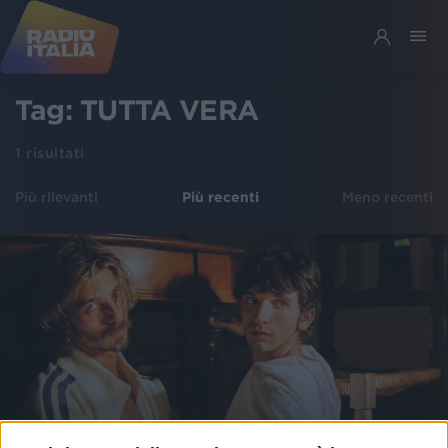
Tag:
TUTTA VERA
1
risultati
Più rilevanti
Più recenti
Meno recenti