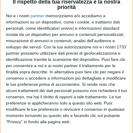
Il rispetto della tua riservatezza è la nostra
priorità
Noi e i nostri
partner
memorizziamo e/o accediamo a
15 giu 2024
NUOVO ALBUM IN AUTUNNO
informazioni su un dispositivo, come i cookie, e trattiamo dati
personali, come identificatori univoci e informazioni standard
Santi Francesi: il singolo Tutta vera e il
inviate da un dispositivo per annunci e contenuti personalizzati,
video con un ospite d’eccezione
misurazione di annunci e contenuti, analisi dell'audience e
Tra pochi giorni, Alessandro De Santis e Mario
sviluppo dei servizi.
Con la tua autorizzazione noi e i nostri 1733
Lorenzo saranno in tour
partner possiamo utilizzare dati precisi di geolocalizzazione e
identificazione tramite la scansione del dispositivo. Puoi fare clic
di
Mara Bizzoco
per consentire a noi e ai nostri partner il trattamento per le
finalità sopra descritte. In alternativa puoi fare clic per negare il
consenso o accedere a informazioni più dettagliate e modificare
le tue preferenze prima di acconsentire.
Si rende noto che
alcuni trattamenti dei dati personali possono non richiedere il tuo
consenso, ma hai il diritto di opporti a tale trattamento. Le tue
preferenze si applicheranno solo a questo sito web. Puoi
modificare le tue preferenze o revocare il consenso in qualsiasi
momento tornando su questo sito e facendo clic sul pulsante
"Privacy" in fondo alla pagina web.
Chi siamo
Contattaci