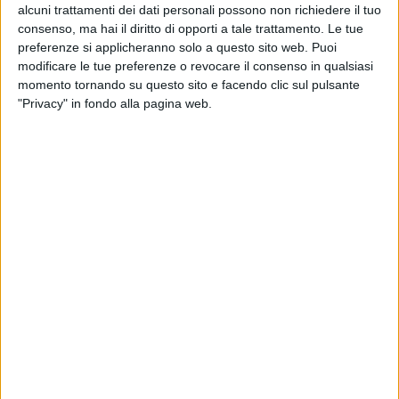
alcuni trattamenti dei dati personali possono non richiedere il tuo
consenso, ma hai il diritto di opporti a tale trattamento. Le tue
preferenze si applicheranno solo a questo sito web. Puoi
modificare le tue preferenze o revocare il consenso in qualsiasi
momento tornando su questo sito e facendo clic sul pulsante
"Privacy" in fondo alla pagina web.
31 mar 2025
IL MISTERO È STATO SVELATO
"Bottiglie vuote": il nuovo singolo dei
Pinguini Tattici Nucleari e Max Pezzali
Il brano, contenuto nell’album "Hello World" dei
PTN, uscirà in versione inedita con Max Pezzali, l'11
aprile
di
Cristina Camporese