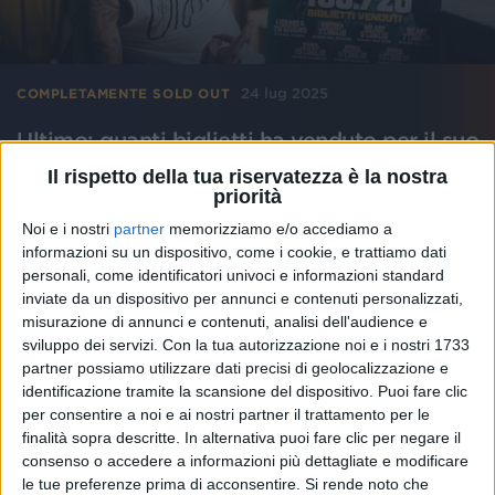
24 lug 2025
COMPLETAMENTE SOLD OUT
Ultimo: quanti biglietti ha venduto per il suo
tour negli stadi
Il rispetto della tua riservatezza è la nostra
priorità
L'artista ha ricevuto una targa speciale nel camerino
dello Stadio San Nicola di Bari, prima del suo ultimo
Noi e i nostri
partner
memorizziamo e/o accediamo a
appuntamento per questo 2025...
informazioni su un dispositivo, come i cookie, e trattiamo dati
personali, come identificatori univoci e informazioni standard
di
Cristina Camporese
inviate da un dispositivo per annunci e contenuti personalizzati,
misurazione di annunci e contenuti, analisi dell'audience e
sviluppo dei servizi.
Con la tua autorizzazione noi e i nostri 1733
partner possiamo utilizzare dati precisi di geolocalizzazione e
identificazione tramite la scansione del dispositivo. Puoi fare clic
per consentire a noi e ai nostri partner il trattamento per le
finalità sopra descritte. In alternativa puoi fare clic per negare il
consenso o accedere a informazioni più dettagliate e modificare
le tue preferenze prima di acconsentire.
Si rende noto che