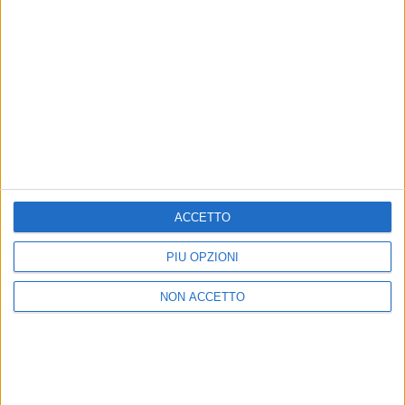
concerto-evento del 2 luglio a Imola ha un manifesto
ufficiale (FOTO) e domenica 24 aprile sarà la Gran
Premio “per godersi l’atmosfera”
di
Mara Bizzoco
ACCETTO
PIÙ OPZIONI
NON ACCETTO
17 dic 2018
NEWS