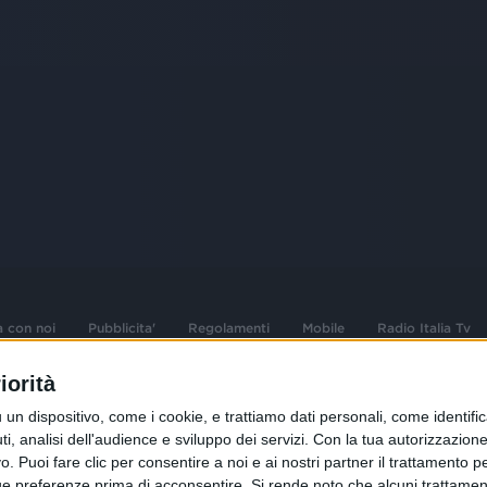
a con noi
Pubblicita'
Regolamenti
Mobile
Radio Italia Tv
iorità
 opere dell'ingegno
Sede Amministrativa: Viale Europa 49, 20
dispositivo, come i cookie, e trattiamo dati personali, come identifica
i d'autore e dei diritti
02 25444220
, analisi dell'audience e sviluppo dei servizi.
Con la tua autorizzazione 
 Puoi fare clic per consentire a noi e ai nostri partner il trattamento per 
.F. e n° iscrizione
Sede Legale: Via Savona 97, 20144 Milano
istrata n°286 - 3 Aprile
ue preferenze prima di acconsentire.
Si rende noto che alcuni trattament