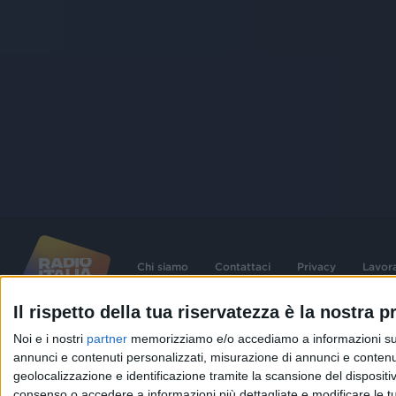
Chi siamo
Contattaci
Privacy
Lavor
Il rispetto della tua riservatezza è la nostra pr
©
2026
RADIO ITALIA S.p.A. P.IVA 06832230152 | Tutti i diritti riservati. Per le
Noi e i nostri
partner
memorizziamo e/o accediamo a informazioni su un 
contenute nel sito sono stati assolti gli obblighi derivanti dalla normativa dei diritt
connessi.
annunci e contenuti personalizzati, misurazione di annunci e contenuti
geolocalizzazione e identificazione tramite la scansione del dispositivo.
Capitale Sociale € 580.000,00 interamente versato. Iscr. Reg. Imprese Milano - C
06832230152. Iscritta al R.E.A. di Milano al n° 1125258. Testata giornalistica Reg
consenso o accedere a informazioni più dettagliate e modificare le t