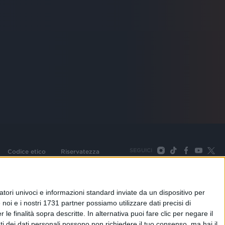
SEGUICI
Codice etico
Riservatezza
093 Cologno Monzese (Mi) |Tel. +39 02 254441 | Fax +39
TORNA SU
tori univoci e informazioni standard inviate da un dispositivo per
noi e i nostri 1731 partner possiamo utilizzare dati precisi di
le finalità sopra descritte. In alternativa puoi fare clic per negare il
i dei dati personali possono non richiedere il tuo consenso, ma hai il