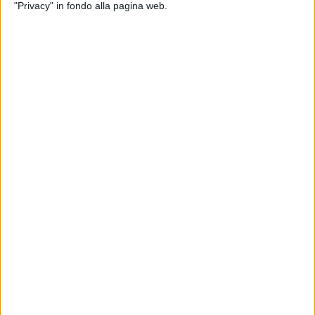
"Privacy" in fondo alla pagina web.
23 dic 2025
SCOPRI DOVE
Gigi D’Alessio, regalo di Natale anticipato:
3 nuove date nei palasport
Si allunga ancora di più il tour nei palazzetti di Gigi: i
posti non bastano e, quindi, due date raddoppiano,
mentre una addirittura triplica
di
Andrea Basso