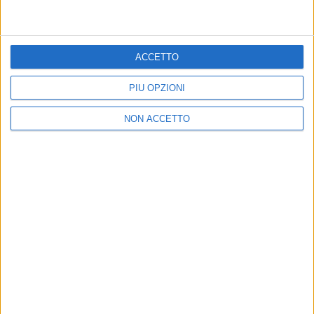
14 nov 2025
LE PAROLE
Ligabue alle ATP Finals: l’incontro con
Jannik Sinner dopo la vittoria
ACCETTO
Domenica prossima (23 novembre) è previsto il
18esimo Raduno del BarMario al Palapanini di
PIÙ OPZIONI
Modena
NON ACCETTO
di
Mara Bizzoco