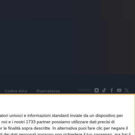
SEGUICI
Codice etico
Riservatezza
093 Cologno Monzese (Mi) |Tel. +39 02 254441 | Fax +39
TORNA SU
tori univoci e informazioni standard inviate da un dispositivo per
noi e i nostri 1733 partner possiamo utilizzare dati precisi di
le finalità sopra descritte. In alternativa puoi fare clic per negare il
i dei dati personali possono non richiedere il tuo consenso, ma hai il