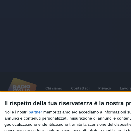
Chi siamo
Contattaci
Privacy
Lavor
Il rispetto della tua riservatezza è la nostra pr
©
2026
RADIO ITALIA S.p.A. P.IVA 06832230152 | Tutti i diritti riservati. Per le
Noi e i nostri
partner
memorizziamo e/o accediamo a informazioni su un 
contenute nel sito sono stati assolti gli obblighi derivanti dalla normativa dei diritt
connessi.
annunci e contenuti personalizzati, misurazione di annunci e contenuti
geolocalizzazione e identificazione tramite la scansione del dispositivo.
Capitale Sociale € 580.000,00 interamente versato. Iscr. Reg. Imprese Milano - C
06832230152. Iscritta al R.E.A. di Milano al n° 1125258. Testata giornalistica Reg
consenso o accedere a informazioni più dettagliate e modificare le t