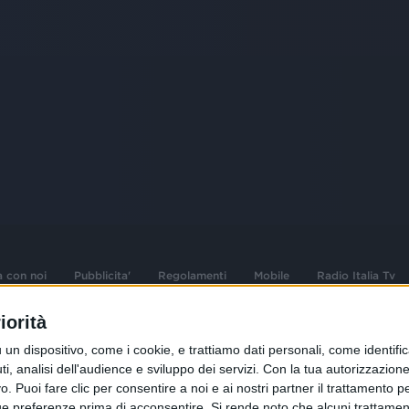
a con noi
Pubblicita'
Regolamenti
Mobile
Radio Italia Tv
iorità
 opere dell'ingegno
Sede Amministrativa: Viale Europa 49, 20
dispositivo, come i cookie, e trattiamo dati personali, come identifica
i d'autore e dei diritti
02 25444220
, analisi dell'audience e sviluppo dei servizi.
Con la tua autorizzazione 
 Puoi fare clic per consentire a noi e ai nostri partner il trattamento per 
.F. e n° iscrizione
Sede Legale: Via Savona 97, 20144 Milano
istrata n°286 - 3 Aprile
ue preferenze prima di acconsentire.
Si rende noto che alcuni trattament