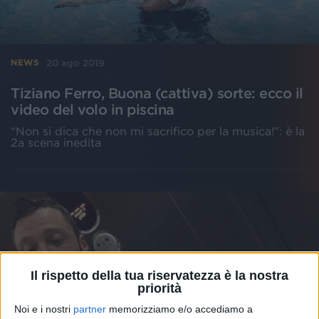
20 ago 2019
NEWS
Tiziano Ferro, Buona (cattiva) sorte: ecco il
video del volo in piscina
“Non si dica che non mi sacrifico per la musica!”: è la
2a scena inedita
Il rispetto della tua riservatezza è la nostra
priorità
Noi e i nostri
partner
memorizziamo e/o accediamo a