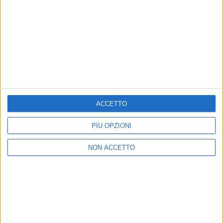
23 mag 2017
NEWS
L’amore è “lento o veloce”? La risposta di
Tiziano Ferro
Nella videointervista svela anche che odia gli sms
ACCETTO
vocali e ama la sintesi
PIÙ OPZIONI
di
Redazione
NON ACCETTO