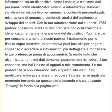
informazioni su un dispositivo, come i cookie, e trattiamo dati
personali, come identificatori univoci e informazioni standard
inviate da un dispositivo per annunci e contenuti personalizzati,
misurazione di annunci e contenuti, analisi dell'audience e
09 lug 2018
NEWS
sviluppo dei servizi.
Con la tua autorizzazione noi e i nostri 1733
partner possiamo utilizzare dati precisi di geolocalizzazione e
Tiziano Ferro ballerino hip hop, ecco il
identificazione tramite la scansione del dispositivo. Puoi fare clic
video: “Davanti ai dubbi balla!”
per consentire a noi e ai nostri partner il trattamento per le
finalità sopra descritte. In alternativa puoi fare clic per negare il
Il cantante mostra la sua abilità nella danza in una
palestra a Londra
consenso o accedere a informazioni più dettagliate e modificare
le tue preferenze prima di acconsentire.
Si rende noto che
alcuni trattamenti dei dati personali possono non richiedere il tuo
consenso, ma hai il diritto di opporti a tale trattamento. Le tue
preferenze si applicheranno solo a questo sito web. Puoi
modificare le tue preferenze o revocare il consenso in qualsiasi
momento tornando su questo sito e facendo clic sul pulsante
"Privacy" in fondo alla pagina web.