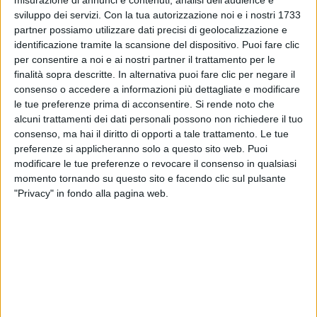
misurazione di annunci e contenuti, analisi dell'audience e
sviluppo dei servizi.
Con la tua autorizzazione noi e i nostri 1733
partner possiamo utilizzare dati precisi di geolocalizzazione e
identificazione tramite la scansione del dispositivo. Puoi fare clic
per consentire a noi e ai nostri partner il trattamento per le
finalità sopra descritte. In alternativa puoi fare clic per negare il
05 lug 2023
GRANDE TOUR, GRANDI OSPITI
consenso o accedere a informazioni più dettagliate e modificare
le tue preferenze prima di acconsentire.
Si rende noto che
Tiziano Ferro duetta con Angelina Mango
alcuni trattamenti dei dati personali possono non richiedere il tuo
allo stadio di Messina: i video
consenso, ma hai il diritto di opporti a tale trattamento. Le tue
preferenze si applicheranno solo a questo sito web. Puoi
Tiziano era stato tra i primi a credere nel talento della
modificare le tue preferenze o revocare il consenso in qualsiasi
figlia di Pino Mango, producendo la sua “
Walkman
”.
Ora l’ha portata con lui sul palco cantando “
Indietro
”
momento tornando su questo sito e facendo clic sul pulsante
e “
Ci pensiamo domani
”. Tiziano ad Angelina: “
Sei
"Privacy" in fondo alla pagina web.
luce
”
di
Andrea Daz