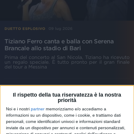
09 lug 2026
DUETTO ESPLOSIVO
Tiziano Ferro canta e balla con Serena
Brancale allo stadio di Bari
Prima del concerto al San Nicola, Tiziano ha ricevuto
un regalo speciale. È tutto pronto per il gran finale
del tour a Messina
Il rispetto della tua riservatezza è la nostra
priorità
Noi e i nostri
partner
memorizziamo e/o accediamo a
informazioni su un dispositivo, come i cookie, e trattiamo dati
personali, come identificatori univoci e informazioni standard
inviate da un dispositivo per annunci e contenuti personalizzati,