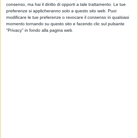
consenso, ma hai il diritto di opporti a tale trattamento. Le tue
preferenze si applicheranno solo a questo sito web. Puoi
modificare le tue preferenze o revocare il consenso in qualsiasi
momento tornando su questo sito e facendo clic sul pulsante
"Privacy" in fondo alla pagina web.
15 mar 2020
NEWS
Tiziano Ferro e Laura Pausini in diretta
doppia su Instagram a sorpresa
Ecco l'appuntamento ai fan: “Per passare un po' di
tempo insieme da casa”
Chi siamo
Contattaci