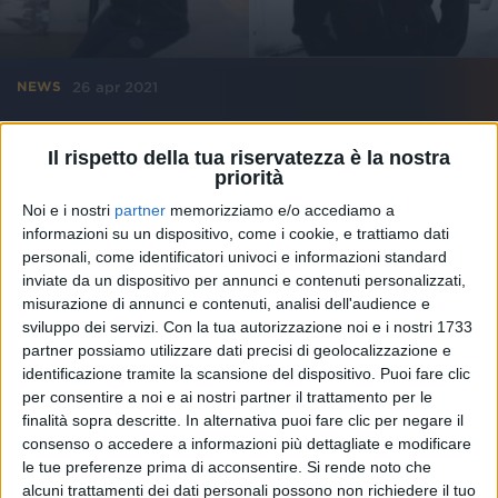
26 apr 2021
NEWS
Laura Pausini agli Oscar: la reazione di
Il rispetto della tua riservatezza è la nostra
Tiziano Ferro in questo video
priorità
Tutta la delusione del cantante, che poi però scrive:
“Premio tuo, a prescindere”
Noi e i nostri
partner
memorizziamo e/o accediamo a
informazioni su un dispositivo, come i cookie, e trattiamo dati
personali, come identificatori univoci e informazioni standard
di
Andrea Basso
inviate da un dispositivo per annunci e contenuti personalizzati,
misurazione di annunci e contenuti, analisi dell'audience e
sviluppo dei servizi.
Con la tua autorizzazione noi e i nostri 1733
partner possiamo utilizzare dati precisi di geolocalizzazione e
identificazione tramite la scansione del dispositivo. Puoi fare clic
per consentire a noi e ai nostri partner il trattamento per le
finalità sopra descritte. In alternativa puoi fare clic per negare il
consenso o accedere a informazioni più dettagliate e modificare
le tue preferenze prima di acconsentire.
Si rende noto che
alcuni trattamenti dei dati personali possono non richiedere il tuo