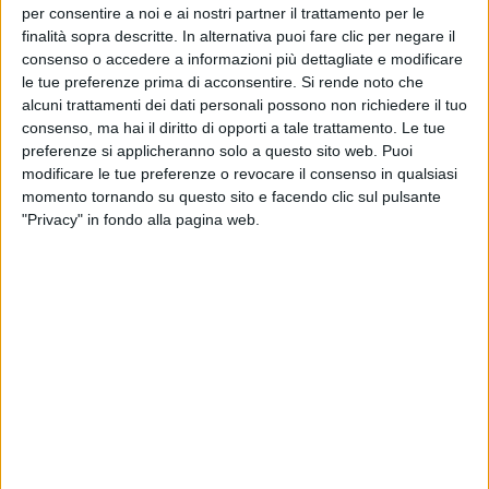
per consentire a noi e ai nostri partner il trattamento per le
finalità sopra descritte. In alternativa puoi fare clic per negare il
consenso o accedere a informazioni più dettagliate e modificare
le tue preferenze prima di acconsentire.
Si rende noto che
alcuni trattamenti dei dati personali possono non richiedere il tuo
consenso, ma hai il diritto di opporti a tale trattamento. Le tue
preferenze si applicheranno solo a questo sito web. Puoi
modificare le tue preferenze o revocare il consenso in qualsiasi
momento tornando su questo sito e facendo clic sul pulsante
"Privacy" in fondo alla pagina web.
13 lug 2020
NEWS
Tiromancino: il cinema, la boxe e gli
allenamenti con Noemi
Ritirerà il premio “King of the horror”