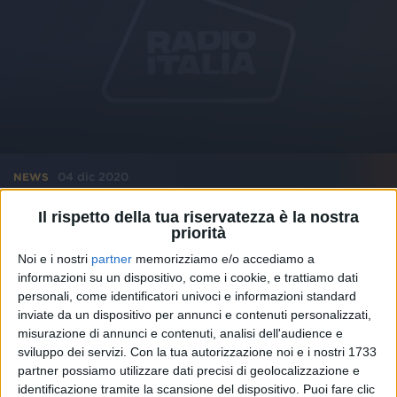
04 dic 2020
NEWS
Finite le riprese di “Morrison”, il nuovo film
Il rispetto della tua riservatezza è la nostra
priorità
di Federico Zampaglione
Noi e i nostri
partner
memorizziamo e/o accediamo a
Il leader dei Tiromancino: “L’esperienza più rock’n’roll
della mia vita”
informazioni su un dispositivo, come i cookie, e trattiamo dati
personali, come identificatori univoci e informazioni standard
inviate da un dispositivo per annunci e contenuti personalizzati,
di
Andrea Basso
misurazione di annunci e contenuti, analisi dell'audience e
sviluppo dei servizi.
Con la tua autorizzazione noi e i nostri 1733
partner possiamo utilizzare dati precisi di geolocalizzazione e
identificazione tramite la scansione del dispositivo. Puoi fare clic