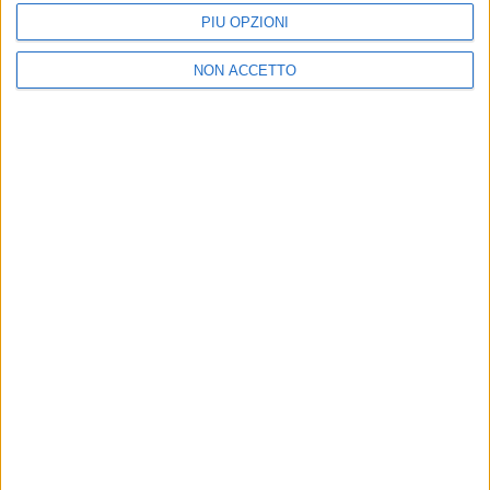
PIÙ OPZIONI
NON ACCETTO
19 lug 2018
NEWS
Tiromancino, il nuovo album. Ecco il titolo e
quando uscirà
Svelato il 2° grande duetto dopo quello con
Alessandra Amoroso
di
Andrea Daz