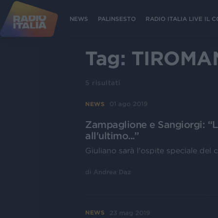
NEWS
PALINSESTO
RADIO ITALIA LIVE IL
Tag:
TIROMAN
5
risultati
01 ago 2019
NEWS
Zampaglione e Sangiorgi: “L
all'ultimo...”
Giuliano sarà l'ospite speciale del
di
Andrea Daz
23 mag 2019
NEWS