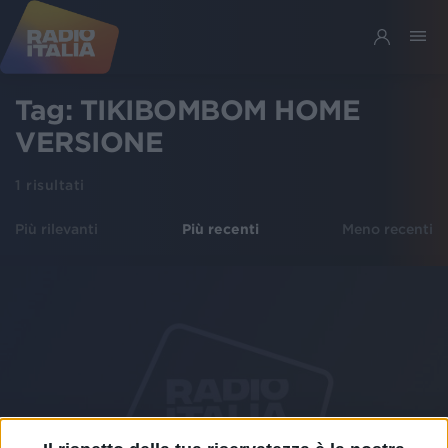
Tag:
TIKIBOMBOM HOME
VERSIONE
1
risultati
Più rilevanti
Più recenti
Meno recenti