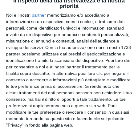
Il rispetto della tua riservatezza è la nostra
priorità
Noi e i nostri
partner
memorizziamo e/o accediamo a
informazioni su un dispositivo, come i cookie, e trattiamo dati
personali, come identificatori univoci e informazioni standard
18 mag 2020
NEWS
inviate da un dispositivo per annunci e contenuti personalizzati,
misurazione di annunci e contenuti, analisi dell'audience e
Levante: il video della “home version”
sviluppo dei servizi.
Con la tua autorizzazione noi e i nostri 1733
nell'armadio di Tikibombom
partner possiamo utilizzare dati precisi di geolocalizzazione e
La clip è stata interamente ideata e girata dalla
identificazione tramite la scansione del dispositivo. Puoi fare clic
cantautrice
per consentire a noi e ai nostri partner il trattamento per le
finalità sopra descritte. In alternativa puoi fare clic per negare il
consenso o accedere a informazioni più dettagliate e modificare
le tue preferenze prima di acconsentire.
Si rende noto che
alcuni trattamenti dei dati personali possono non richiedere il tuo
consenso, ma hai il diritto di opporti a tale trattamento. Le tue
preferenze si applicheranno solo a questo sito web. Puoi
modificare le tue preferenze o revocare il consenso in qualsiasi
momento tornando su questo sito e facendo clic sul pulsante
"Privacy" in fondo alla pagina web.
Chi siamo
Contattaci
Privacy
Lavora con noi