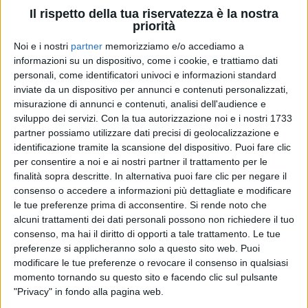
Il rispetto della tua riservatezza è la nostra
priorità
Noi e i nostri
partner
memorizziamo e/o accediamo a
informazioni su un dispositivo, come i cookie, e trattiamo dati
personali, come identificatori univoci e informazioni standard
inviate da un dispositivo per annunci e contenuti personalizzati,
misurazione di annunci e contenuti, analisi dell'audience e
sviluppo dei servizi.
Con la tua autorizzazione noi e i nostri 1733
partner possiamo utilizzare dati precisi di geolocalizzazione e
identificazione tramite la scansione del dispositivo. Puoi fare clic
per consentire a noi e ai nostri partner il trattamento per le
06 ott 2024
DUE INEDITI IN SCALETTA
finalità sopra descritte. In alternativa puoi fare clic per negare il
consenso o accedere a informazioni più dettagliate e modificare
Umberto Tozzi in concerto al Forum: il “Ti
le tue preferenze prima di acconsentire.
Si rende noto che
amo” degli spettatori e dei suoi ospiti
alcuni trattamenti dei dati personali possono non richiedere il tuo
consenso, ma hai il diritto di opporti a tale trattamento. Le tue
Per l’ultimo tour prima del ritiro dalle scene, il
preferenze si applicheranno solo a questo sito web. Puoi
cantante tornerà a esibirsi sabato 12 ottobre all’Inalpi
Arena di Torino
modificare le tue preferenze o revocare il consenso in qualsiasi
momento tornando su questo sito e facendo clic sul pulsante
"Privacy" in fondo alla pagina web.
di
Mara Bizzoco