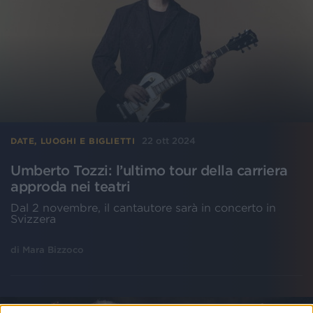
22 ott 2024
DATE, LUOGHI E BIGLIETTI
Umberto Tozzi: l’ultimo tour della carriera
approda nei teatri
Dal 2 novembre, il cantautore sarà in concerto in
Svizzera
di
Mara Bizzoco