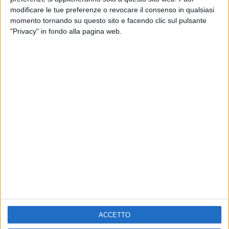
modificare le tue preferenze o revocare il consenso in qualsiasi
momento tornando su questo sito e facendo clic sul pulsante
VIDEO
"Privacy" in fondo alla pagina web.
THE SHIFT
Chi siamo
Contattaci
Privacy
Lavora con noi
Pubblicita'
Regolamenti
Mobile
Radio Italia Tv
Codice etico
Riservatezza
ACCETTO