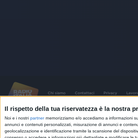
Chi siamo
Contattaci
Privacy
Lavor
Il rispetto della tua riservatezza è la nostra pr
©
2026
RADIO ITALIA S.p.A. P.IVA 06832230152 | Tutti i diritti riservati. Per le
Noi e i nostri
partner
memorizziamo e/o accediamo a informazioni su un 
contenute nel sito sono stati assolti gli obblighi derivanti dalla normativa dei diritt
connessi.
annunci e contenuti personalizzati, misurazione di annunci e contenuti
geolocalizzazione e identificazione tramite la scansione del dispositivo.
Capitale Sociale € 580.000,00 interamente versato. Iscr. Reg. Imprese Milano - C
06832230152. Iscritta al R.E.A. di Milano al n° 1125258. Testata giornalistica Reg
consenso o accedere a informazioni più dettagliate e modificare le t