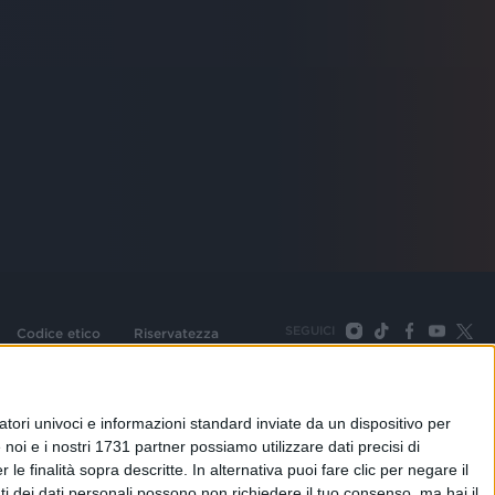
SEGUICI
Codice etico
Riservatezza
093 Cologno Monzese (Mi) |Tel. +39 02 254441 | Fax +39
TORNA SU
tori univoci e informazioni standard inviate da un dispositivo per
noi e i nostri 1731 partner possiamo utilizzare dati precisi di
le finalità sopra descritte. In alternativa puoi fare clic per negare il
i dei dati personali possono non richiedere il tuo consenso, ma hai il