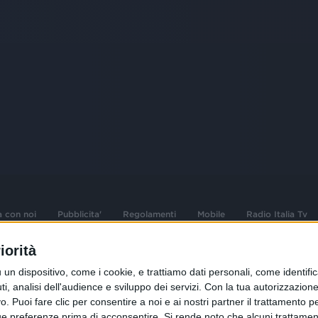
a con noi
Pubblicita'
Regolamenti
Mobile
Radio Italia Tv
iorità
 opere dell'ingegno
Sede Amministrativa: Viale Europa 49, 20
dispositivo, come i cookie, e trattiamo dati personali, come identifica
i d'autore e dei diritti
02 25444220
, analisi dell'audience e sviluppo dei servizi.
Con la tua autorizzazione 
 Puoi fare clic per consentire a noi e ai nostri partner il trattamento per 
.F. e n° iscrizione
Sede Legale: Via Savona 97, 20144 Milano
istrata n°286 - 3 Aprile
ue preferenze prima di acconsentire.
Si rende noto che alcuni trattament