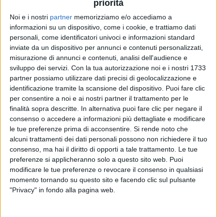
priorità
Noi e i nostri
partner
memorizziamo e/o accediamo a
22 giu 2019
NEWS
informazioni su un dispositivo, come i cookie, e trattiamo dati
personali, come identificatori univoci e informazioni standard
Anna Tatangelo, le foto sexy in bikini:
inviate da un dispositivo per annunci e contenuti personalizzati,
Instagram e Facebook vanno in tilt
misurazione di annunci e contenuti, analisi dell'audience e
sviluppo dei servizi.
Con la tua autorizzazione noi e i nostri 1733
Per gli scatti della cantante in costume a Mykonos un
boom di 140mila like
partner possiamo utilizzare dati precisi di geolocalizzazione e
identificazione tramite la scansione del dispositivo. Puoi fare clic
per consentire a noi e ai nostri partner il trattamento per le
finalità sopra descritte. In alternativa puoi fare clic per negare il
consenso o accedere a informazioni più dettagliate e modificare
le tue preferenze prima di acconsentire.
Si rende noto che
alcuni trattamenti dei dati personali possono non richiedere il tuo
consenso, ma hai il diritto di opporti a tale trattamento. Le tue
preferenze si applicheranno solo a questo sito web. Puoi
modificare le tue preferenze o revocare il consenso in qualsiasi
Chi siamo
Contattaci
momento tornando su questo sito e facendo clic sul pulsante
"Privacy" in fondo alla pagina web.
Privacy
Lavora con noi
Pubblicita'
Regolamenti
Mobile
Radio Italia Tv