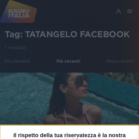
Tag:
TATANGELO FACEBOOK
1
risultati
Più rilevanti
Più recenti
Meno recenti
Il rispetto della tua riservatezza è la nostra