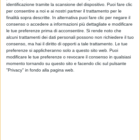
identificazione tramite la scansione del dispositivo. Puoi fare clic
25 lug 2025
VOI TANKA VILLAGE 2025
per consentire a noi e ai nostri partner il trattamento per le
finalità sopra descritte. In alternativa puoi fare clic per negare il
GAIA
consenso o accedere a informazioni più dettagliate e modificare
le tue preferenze prima di acconsentire.
Si rende noto che
alcuni trattamenti dei dati personali possono non richiedere il tuo
consenso, ma hai il diritto di opporti a tale trattamento. Le tue
preferenze si applicheranno solo a questo sito web. Puoi
modificare le tue preferenze o revocare il consenso in qualsiasi
momento tornando su questo sito e facendo clic sul pulsante
"Privacy" in fondo alla pagina web.
1
VIDEO
07 mag 2025
RADIO ITALIA E ALPITOUR WORLD