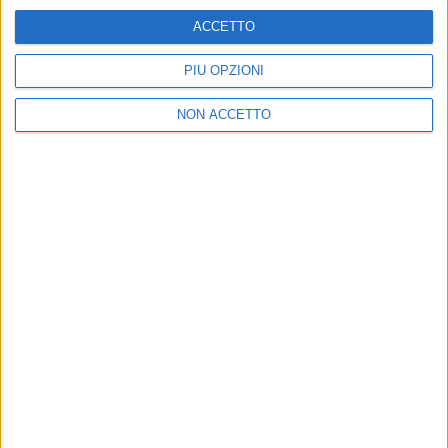
ACCETTO
PIÙ OPZIONI
NON ACCETTO
11 ago 2020
NEWS
Annalisa a Radio Italia: “La mia estate tra
vecchi amori e nuovi brani”
La cantante a RADIO ITALIA LIVE ESTATE prima di
un album e di un “Party sulla Luna”
di
Andrea Basso