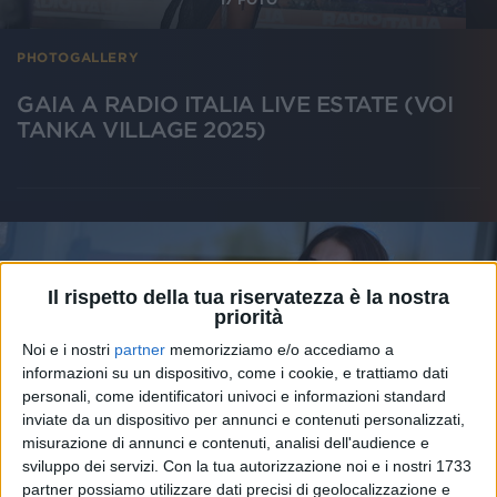
PHOTOGALLERY
GAIA A RADIO ITALIA LIVE ESTATE (VOI
TANKA VILLAGE 2025)
Il rispetto della tua riservatezza è la nostra
priorità
Noi e i nostri
partner
memorizziamo e/o accediamo a
informazioni su un dispositivo, come i cookie, e trattiamo dati
personali, come identificatori univoci e informazioni standard
inviate da un dispositivo per annunci e contenuti personalizzati,
misurazione di annunci e contenuti, analisi dell'audience e
sviluppo dei servizi.
Con la tua autorizzazione noi e i nostri 1733
1
VIDEO
4
FOTO
partner possiamo utilizzare dati precisi di geolocalizzazione e