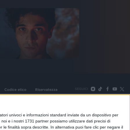
SEGUICI
Codice etico
Riservatezza
093 Cologno Monzese (Mi) |Tel. +39 02 254441 | Fax +39
TORNA SU
tori univoci e informazioni standard inviate da un dispositivo per
noi e i nostri 1731 partner possiamo utilizzare dati precisi di
le finalità sopra descritte. In alternativa puoi fare clic per negare il