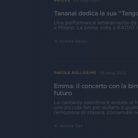
20 mag 2023
#RILIVE
Tananai dedica la sua “Tang
Una performance letteralmente da b
e Milano. La prima volta a RADIO
di
Andrea Basso
09 mag 2023
PAROLE BELLISSIME
Emma: il concerto con la bimb
futuro
La cantante salentina è andata al l
una piccola fan per aiutarla a guar
l’emozione di stasera, conservale n
di
Andrea Daz