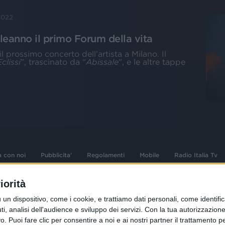
2022
pleanno il primo Forum della vita
l prossimo concerto dell’artista a Milano. Il
clissi
”, trascinato da “
Abissale
”, e le altre tappe
a con noi
Pubblicita'
Regolamenti
Mobile
Radio Italia Tv
iorità
 opere dell'ingegno
Sede Amministrativa: Viale Europa 49, 20
dispositivo, come i cookie, e trattiamo dati personali, come identifica
i d'autore e dei diritti
02 25444220
, analisi dell'audience e sviluppo dei servizi.
Con la tua autorizzazione 
.F. e n° iscrizione
 Puoi fare clic per consentire a noi e ai nostri partner il trattamento per 
Sede Legale: Via Savona 97, 20144 Milano
istrata n°286 - 3 Aprile