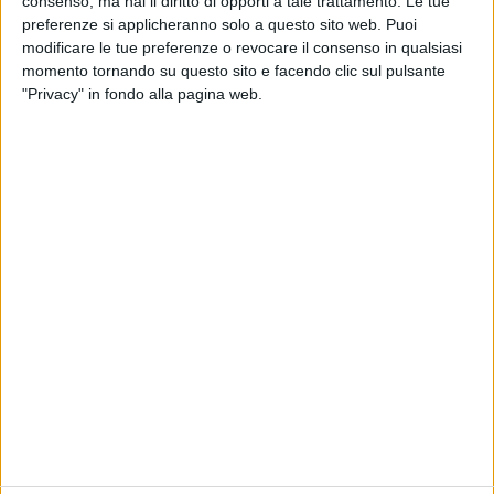
consenso, ma hai il diritto di opporti a tale trattamento. Le tue
preferenze si applicheranno solo a questo sito web. Puoi
modificare le tue preferenze o revocare il consenso in qualsiasi
momento tornando su questo sito e facendo clic sul pulsante
25 mar 2019
NEWS
"Privacy" in fondo alla pagina web.
Takagi e Ketra imitano Fabri Fibra e
sognano un concerto “one night only”
Il remix di “Affermativo” di Jovanotti e Sanremo:
“Abbiamo i nostri tempi”
Chi siamo
Contattaci
Privacy
Lavora con noi
Pubblicita'
Regolamenti