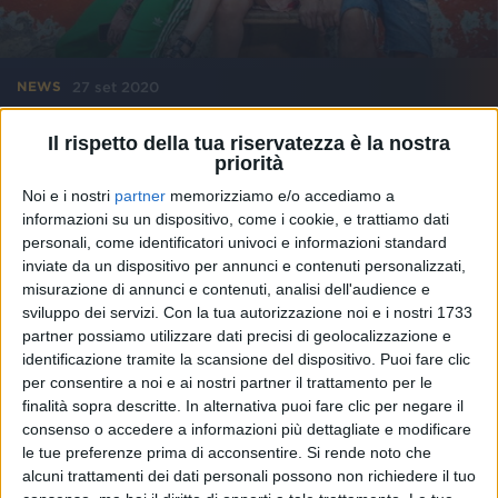
27 set 2020
NEWS
Takagi & Ketra e Giusy Ferreri: 200 milioni
Il rispetto della tua riservatezza è la nostra
di clic per Amore e Capoeira
priorità
È la seconda canzone più “vista” in assoluto nel
Noi e i nostri
partner
memorizziamo e/o accediamo a
nostro Paese
informazioni su un dispositivo, come i cookie, e trattiamo dati
personali, come identificatori univoci e informazioni standard
inviate da un dispositivo per annunci e contenuti personalizzati,
misurazione di annunci e contenuti, analisi dell'audience e
sviluppo dei servizi.
Con la tua autorizzazione noi e i nostri 1733
partner possiamo utilizzare dati precisi di geolocalizzazione e
identificazione tramite la scansione del dispositivo. Puoi fare clic
per consentire a noi e ai nostri partner il trattamento per le
finalità sopra descritte. In alternativa puoi fare clic per negare il
consenso o accedere a informazioni più dettagliate e modificare
le tue preferenze prima di acconsentire.
Si rende noto che
alcuni trattamenti dei dati personali possono non richiedere il tuo