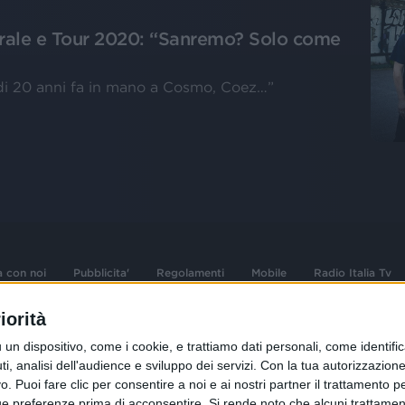
rale e Tour 2020: “Sanremo? Solo come
 di 20 anni fa in mano a Cosmo, Coez…”
a con noi
Pubblicita'
Regolamenti
Mobile
Radio Italia Tv
iorità
 opere dell'ingegno
Sede Amministrativa: Viale Europa 49, 20
dispositivo, come i cookie, e trattiamo dati personali, come identifica
i d'autore e dei diritti
02 25444220
, analisi dell'audience e sviluppo dei servizi.
Con la tua autorizzazione 
 Puoi fare clic per consentire a noi e ai nostri partner il trattamento per 
.F. e n° iscrizione
Sede Legale: Via Savona 97, 20144 Milano
istrata n°286 - 3 Aprile
ue preferenze prima di acconsentire.
Si rende noto che alcuni trattament