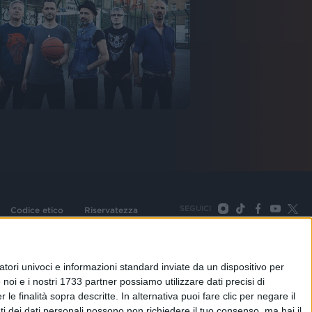
SEGUICI
Codice etico
Riservatezza
093 Cologno Monzese (Mi) |Tel. +39 02 254441 | Fax +39
TORNA SU
tori univoci e informazioni standard inviate da un dispositivo per
noi e i nostri 1733 partner possiamo utilizzare dati precisi di
le finalità sopra descritte. In alternativa puoi fare clic per negare il
i dei dati personali possono non richiedere il tuo consenso, ma hai il