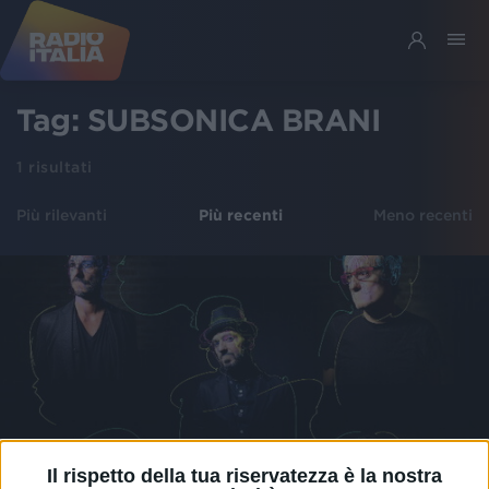
Tag:
SUBSONICA BRANI
1
risultati
Più rilevanti
Più recenti
Meno recenti
Il rispetto della tua riservatezza è la nostra