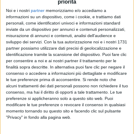
priorità
Noi e i nostri
partner
memorizziamo e/o accediamo a
03 mag 2020
NEWS
informazioni su un dispositivo, come i cookie, e trattiamo dati
personali, come identificatori univoci e informazioni standard
Mentale strumentale è l'album più
inviate da un dispositivo per annunci e contenuti personalizzati,
avventuroso dei Subsonica: ecco i visual
misurazione di annunci e contenuti, analisi dell'audience e
sviluppo dei servizi.
Con la tua autorizzazione noi e i nostri 1731
Nato nel 2004, esce 16 anni dopo. Decollo - Voce
Off è il primo video
partner possiamo utilizzare dati precisi di geolocalizzazione e
identificazione tramite la scansione del dispositivo. Puoi fare clic
per consentire a noi e ai nostri partner il trattamento per le
finalità sopra descritte. In alternativa puoi fare clic per negare il
consenso o accedere a informazioni più dettagliate e modificare
le tue preferenze prima di acconsentire.
Si rende noto che
alcuni trattamenti dei dati personali possono non richiedere il tuo
consenso, ma hai il diritto di opporti a tale trattamento. Le tue
preferenze si applicheranno solo a questo sito web. Puoi
modificare le tue preferenze o revocare il consenso in qualsiasi
Chi siamo
Contattaci
momento tornando su questo sito e facendo clic sul pulsante
"Privacy" in fondo alla pagina web.
Privacy
Lavora con noi
Pubblicita'
Regolamenti
Mobile
Radio Italia Tv