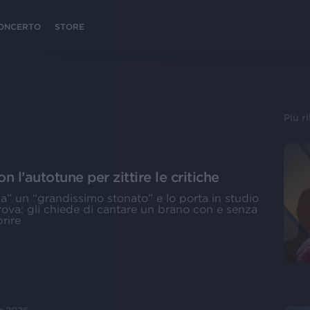
 CONCERTO
STORE
Più r
n l’autotune per zittire le critiche
lda” un “grandissimo stonato” e lo porta in studio
prova: gli chiede di cantare un brano con e senza
prire