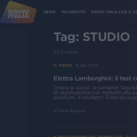
NEWS
PALINSESTO
RADIO ITALIA LIVE IL
Tag:
STUDIO
52
risultati
15 apr 2026
IL VIDEO
Elettra Lamborghini: il test co
Grazie ai social, la cantante “asso
di registrazione per metterlo alla 
autotune. Il risultato? Tutto da sco
di
Mara Bizzoco
A POCHI GIORNI DAL PRIMO LIVE