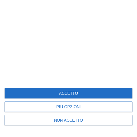
VIDEO
Francesco Gabbani - Spazio Tempo (Radio
Italia Live 14^ Stagione)
ACCETTO
PIÙ OPZIONI
NON ACCETTO
07 dic 2021
#GABBANIDAY