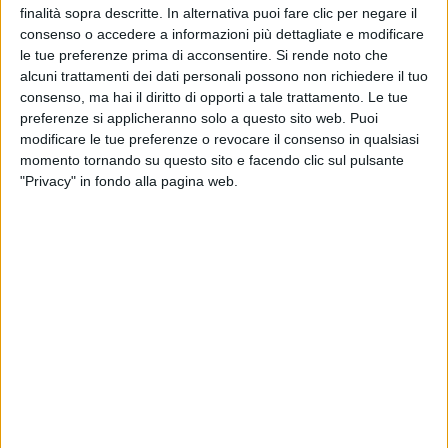
finalità sopra descritte. In alternativa puoi fare clic per negare il
consenso o accedere a informazioni più dettagliate e modificare
le tue preferenze prima di acconsentire.
Si rende noto che
VIDEO
alcuni trattamenti dei dati personali possono non richiedere il tuo
consenso, ma hai il diritto di opporti a tale trattamento. Le tue
FRANCESCO GABBANI SANREMO
preferenze si applicheranno solo a questo sito web. Puoi
ITALIANO (6/02/2025)
modificare le tue preferenze o revocare il consenso in qualsiasi
momento tornando su questo sito e facendo clic sul pulsante
"Privacy" in fondo alla pagina web.