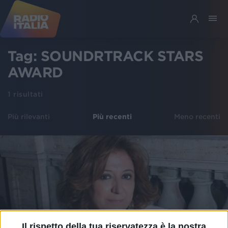
Tag:
SOUNDRTRACK STARS
AWARD
1
risultati
Più rilevanti
Più recenti
Meno recenti
Il rispetto della tua riservatezza è la nostra