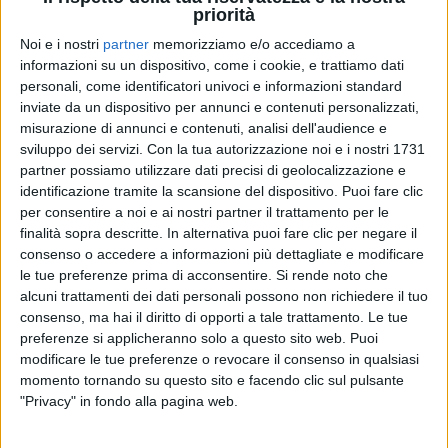
priorità
Noi e i nostri
partner
memorizziamo e/o accediamo a
informazioni su un dispositivo, come i cookie, e trattiamo dati
05 set 2019
NEWS
personali, come identificatori univoci e informazioni standard
inviate da un dispositivo per annunci e contenuti personalizzati,
Laura Delli Colli ricorda la colonna sonora
misurazione di annunci e contenuti, analisi dell'audience e
di Morricone per Tornatore
sviluppo dei servizi.
Con la tua autorizzazione noi e i nostri 1731
partner possiamo utilizzare dati precisi di geolocalizzazione e
E’ la presidentessa di giuria di Soundtrack Stars
Award
identificazione tramite la scansione del dispositivo. Puoi fare clic
per consentire a noi e ai nostri partner il trattamento per le
finalità sopra descritte. In alternativa puoi fare clic per negare il
consenso o accedere a informazioni più dettagliate e modificare
le tue preferenze prima di acconsentire.
Si rende noto che
alcuni trattamenti dei dati personali possono non richiedere il tuo
consenso, ma hai il diritto di opporti a tale trattamento. Le tue
preferenze si applicheranno solo a questo sito web. Puoi
modificare le tue preferenze o revocare il consenso in qualsiasi
momento tornando su questo sito e facendo clic sul pulsante
Chi siamo
Contattaci
"Privacy" in fondo alla pagina web.
Privacy
Lavora con noi